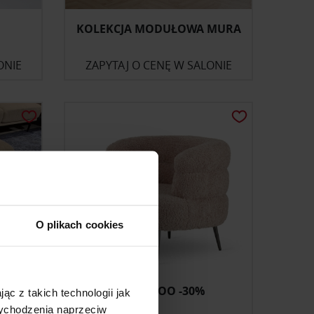
KOLEKCJA MODUŁOWA MURA
ONIE
ZAPYTAJ O CENĘ W SALONIE
O plikach cookies
FOTEL BOO -30%
ąc z takich technologii jak
 wychodzenia naprzeciw