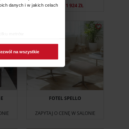
2 749 ZŁ
1 924 ZŁ
ch danych i w jakich celach
kilku metrów
ch (fingerprinting, czyli
ezwól na wszystkie
sne preferencje w
sekcji
j chwili.
ołecznościowe i analizować
artnerom społecznościowym,
anymi od Ciebie lub
GE
FOTEL SPELLO
ONIE
ZAPYTAJ O CENĘ W SALONIE