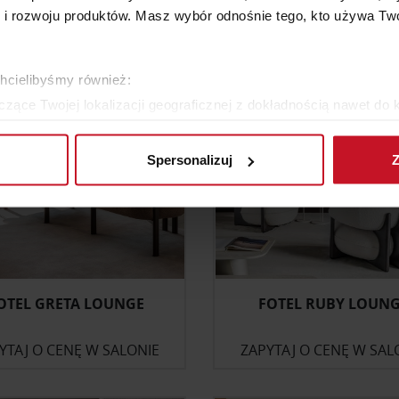
YTAJ O CENĘ W SALONIE
1 977 ZŁ
988,50 ZŁ
 rozwoju produktów. Masz wybór odnośnie tego, kto używa Twoi
chcielibyśmy również:
zące Twojej lokalizacji geograficznej z dokładnością nawet do 
rządzenie, aktywnie analizując charakteryzującego je zbiory dany
Spersonalizuj
Z
 tego, jak Twoje osobiste dane są przetwarzane oraz ustaw wła
plików cookie możesz zmienić lub wycofać swoją zgodę w dowolne
do spersonalizowania treści i reklam, aby oferować funkcje sp
ormacje o tym, jak korzystasz z naszej witryny, udostępniamy p
Partnerzy mogą połączyć te informacje z innymi danymi otrzym
nia z ich usług.
OTEL GRETA LOUNGE
FOTEL RUBY LOUN
YTAJ O CENĘ W SALONIE
ZAPYTAJ O CENĘ W SAL