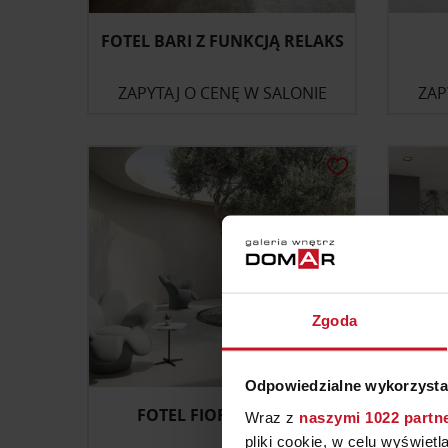
FOTEL BARI Z FUNKCJĄ RELAKS
ZAPYTAJ O CENĘ W SALONIE
ZAP
Zgoda
Odpowiedzialne wykorzysta
FOTEL FIORE NATUZZI
Wraz z
naszymi 1022 partn
pliki cookie, w celu wyświet