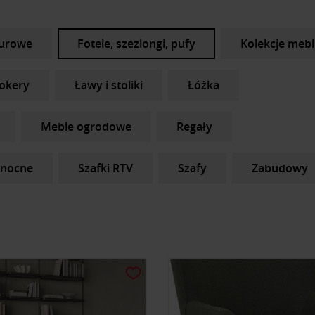
iurowe
Fotele, szezlongi, pufy
Kolekcje mebl
hokery
Ławy i stoliki
Łóżka
Meble ogrodowe
Regały
 nocne
Szafki RTV
Szafy
Zabudowy