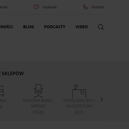
arski
Ulubione
Kontakt
NOŚCI
BLOG
PODCASTY
VIDEO
H SKLEPÓW
LNIA
DOMOWE BIURO,
POKÓJ DZIECIĘCY I
SZAFY I GARD
GABINET
MŁODZIEŻOWY
9)
(46)
(154)
(67)