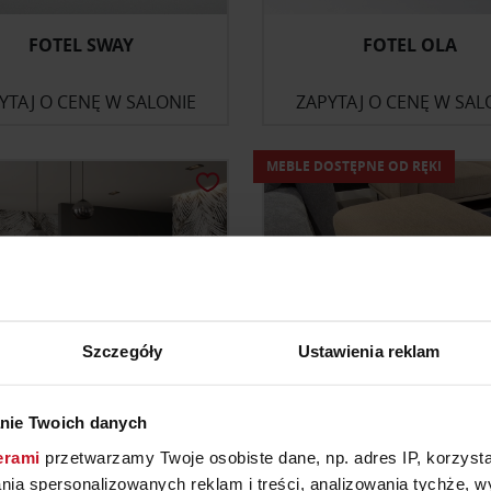
FOTEL SWAY
FOTEL OLA
YTAJ O CENĘ W SALONIE
ZAPYTAJ O CENĘ W SAL
MEBLE DOSTĘPNE OD RĘKI
Szczegóły
Ustawienia reklam
nie Twoich danych
FOTEL CAPRICCIO
PUFA LOCARNO
erami
przetwarzamy Twoje osobiste dane, np. adres IP, korzystaj
lania spersonalizowanych reklam i treści, analizowania tychże,