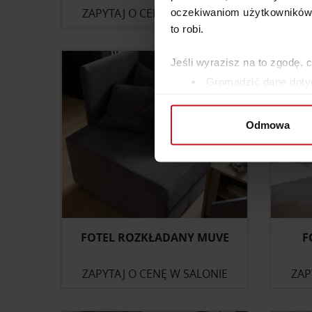
ZAPYTAJ O CENĘ W SALONIE
ZAP
oczekiwaniom użytkowników i
to robi.
Jeśli wyrazisz na to zgodę, 
Gromadzić dane dotyc
Identyfikować Twoje u
wirtualny odcisk palca)
Odmowa
Dowiedz się więcej odnośnie
szczegółów
. W Deklaracji 
Wykorzystujemy pliki cookie 
ruch w naszej witrynie. Inf
reklamowym i analitycznym. 
uzyskanymi podczas korzysta
FOTEL ROZKŁADANY MUVE
F
ZAPYTAJ O CENĘ W SALONIE
ZAP