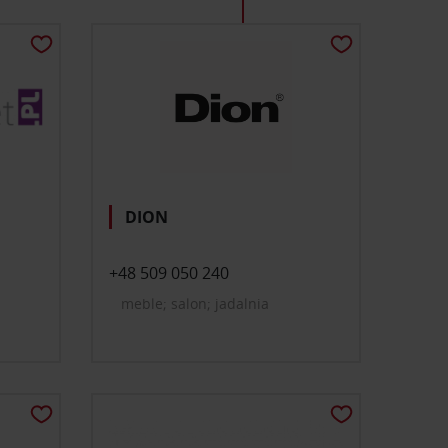
DION
+48 509 050 240
meble; salon; jadalnia
,