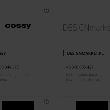
SSY
DESIGNMARKET.PL
99 344 377
+ 48 508 095 427
e; salon; jadalnia;
meble; salon; jadalnia;
alnia
oświetlenie; dekoracje i
dodatki do domu; tekstylia
dywany