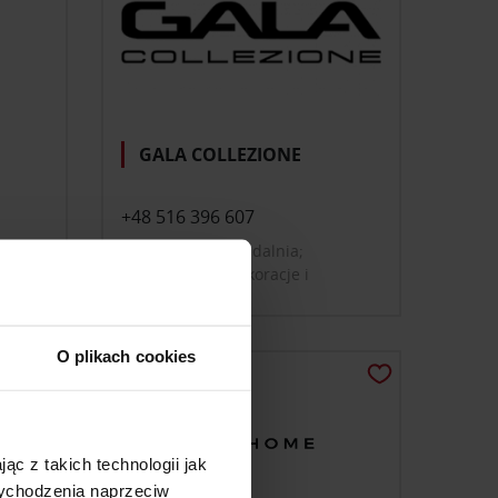
GALA COLLEZIONE
+48 516 396 607
meble; salon; jadalnia;
oświetlenie; dekoracje i
mu;
dodatki do domu
ienne
O plikach cookies
ąc z takich technologii jak
 wychodzenia naprzeciw