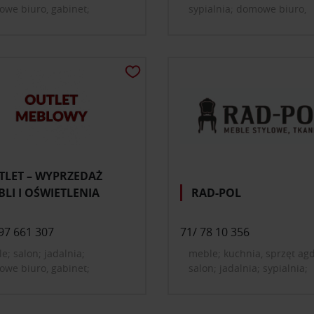
we biuro, gabinet;
sypialnia; domowe biuro,
dpokój; tekstylia, dywany
gabinet; szafy i garderoby;
przedpokój; oświetlenie;
dekoracje i dodatki do do
TLET – WYPRZEDAŻ
LI I OŚWIETLENIA
RAD-POL
97 661 307
71/ 78 10 356
e; salon; jadalnia;
meble; kuchnia, sprzęt agd
we biuro, gabinet;
salon; jadalnia; sypialnia;
etlenie
domowe biuro, gabinet; po
dziecięcy i młodzieżowy; sz
garderoby; przedpokój;