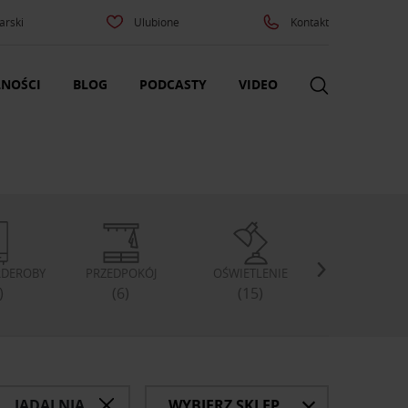
arski
Ulubione
Kontakt
NOŚCI
BLOG
PODCASTY
VIDEO
ARDEROBY
PRZEDPOKÓJ
OŚWIETLENIE
DEKORACJE I D
DO DOM
)
(6)
(15)
(17)
JADALNIA
WYBIERZ SKLEP