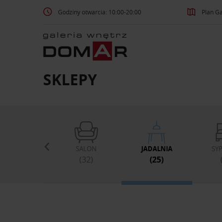
Godziny otwarcia: 10:00-20:00
Plan Ga
SKLEPY
IA, SPRZĘT AGD
SALON
JADALNIA
SY
(13)
(32)
(25)