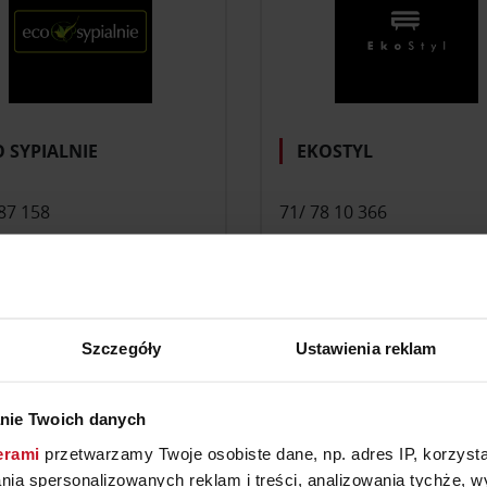
 SYPIALNIE
EKOSTYL
87 158
71/ 78 10 366
e; salon; jadalnia;
meble; salon; jadalnia;
alnia
sypialnia; oświetlenie;
dekoracje i dodatki do do
farby, tapety, okładziny śc
Szczegóły
Ustawienia reklam
nie Twoich danych
erami
przetwarzamy Twoje osobiste dane, np. adres IP, korzystaj
lania spersonalizowanych reklam i treści, analizowania tychże,