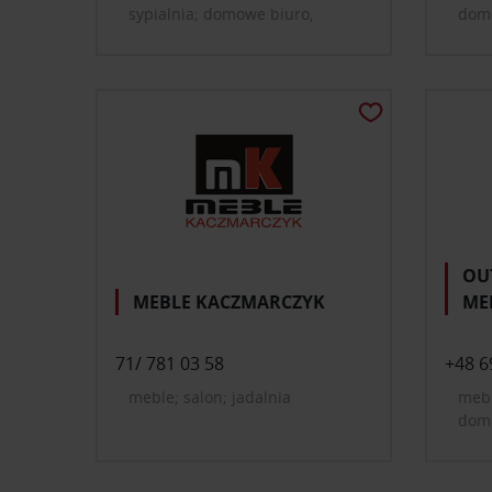
sypialnia; domowe biuro,
domo
gabinet; oświetlenie; dekoracje
prze
i dodatki do domu
OU
MEBLE KACZMARCZYK
MEB
71/ 781 03 58
+48 6
meble; salon; jadalnia
mebl
domo
oświ