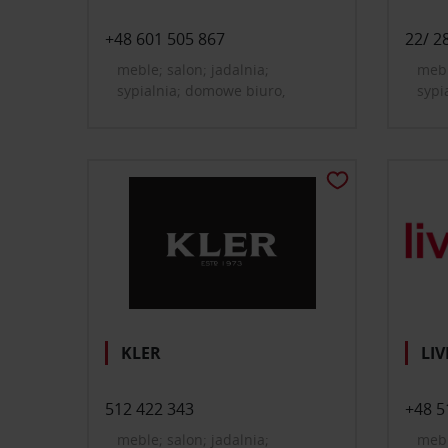
+48 601 505 867
22/ 2
meble; salon; jadalnia;
mebl
sypialnia; domowe biuro,
sypi
gabinet; szafy i garderoby
gabi
młod
oświ
doda
dywa
łazi
mała
KLER
LI
512 422 343
+48 5
meble; salon; jadalnia;
mebl