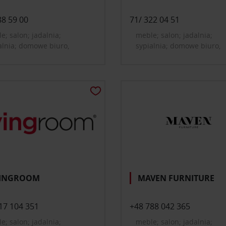
88 59 00
71/ 322 04 51
e; salon; jadalnia;
meble; salon; jadalnia;
alnia; domowe biuro,
sypialnia; domowe biuro,
net; pokój dziecięcy i
gabinet
zieżowy; przedpokój;
etlenie; dekoracje i
tki do domu; tekstylia,
ny; drzwi, okna, rolety;
enka, wellness; dom, ogród,
 architektura
VINGROOM
MAVEN FURNITURE
17 104 351
+48 788 042 365
e; salon; jadalnia;
meble; salon; jadalnia;