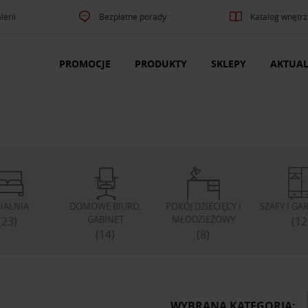
lerii
Bezpłatne porady
Katalog wnętrz
PROMOCJE
PRODUKTY
SKLEPY
AKTUAL
PIALNIA
DOMOWE BIURO,
POKÓJ DZIECIĘCY I
SZAFY I G
GABINET
MŁODZIEŻOWY
(23)
(12
(14)
(8)
WYBRANA KATEGORIA: