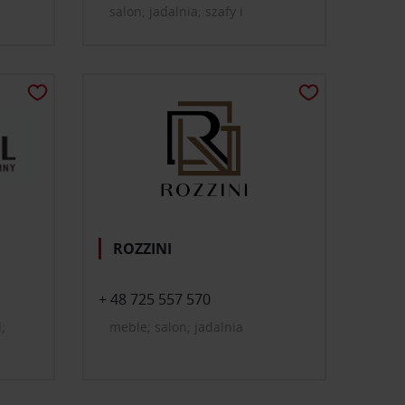
salon; jadalnia; szafy i
garderoby; przedpokój;
łazienka, wellness
mu
ROZZINI
+ 48 725 557 570
;
meble; salon; jadalnia
kój
afy i