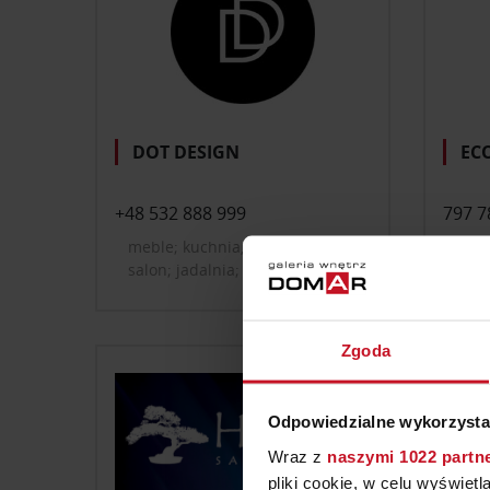
DOT DESIGN
ECO
+48 532 888 999
797 7
meble; kuchnia, sprzęt agd;
mebl
salon; jadalnia; domowe biuro,
sypi
gabinet; oświetlenie; dekoracje
i dodatki do domu
Zgoda
Odpowiedzialne wykorzysta
Wraz z
naszymi 1022 partn
pliki cookie, w celu wyświet