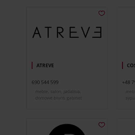
ATREVE
CO
690 544 599
+48 7
meble; salon; jadalnia;
mebl
domowe biuro, gabinet
sypi