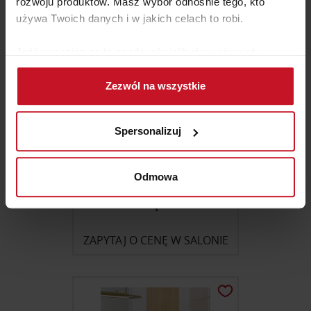
rozwoju produktów. Masz wybór odnośnie tego, kto
używa Twoich danych i w jakich celach to robi.
Jeśli wyrazisz na to zgodę, chcielibyśmy również:
Gromadzić dane dotyczące Twojej lokalizacji
Zezwól na wszystkie
geograficznej z dokładnością nawet do kilku metrów
Identyfikować Twoje urządzenie, aktywnie
analizując charakteryzującego je zbiory danych
Spersonalizuj
(fingerprinting, czyli wirtualny odcisk palca)
Dowiedz się więcej odnośnie tego, jak Twoje osobiste
dane są przetwarzane oraz ustaw własne preferencje w
Odmowa
sekcji szczegółów
. W Deklaracji plików cookie możesz
LAMPA WISZĄCA CAPONIO
zmienić lub wycofać swoją zgodę w dowolnej chwili.
ZAPYTAJ O CENĘ W SALONIE
Wykorzystujemy pliki cookie do spersonalizowania treści
i reklam, aby oferować funkcje społecznościowe i
analizować ruch w naszej witrynie. Informacje o tym, jak
korzystasz z naszej witryny, udostępniamy partnerom
społecznościowym, reklamowym i analitycznym.