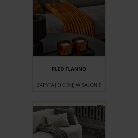
PLED FLANNO
ZAPYTAJ O CENĘ W SALONIE