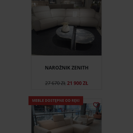
NAROŻNIK ZENITH
27 670 ZŁ
21 900 ZŁ
MEBLE DOSTĘPNE OD RĘKI