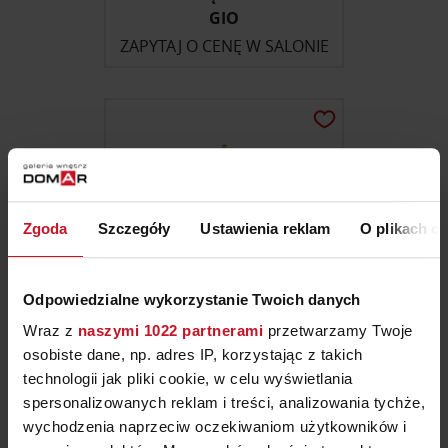
GIO
ZAPYTAJ O CENĘ W SALONIE
Zgoda
Szczegóły
Ustawienia reklam
O plikach c
Odpowiedzialne wykorzystanie Twoich danych
Wraz z
naszymi 1022 partnerami
przetwarzamy Twoje
osobiste dane, np. adres IP, korzystając z takich
LAMPA ADAMAS
technologii jak pliki cookie, w celu wyświetlania
spersonalizowanych reklam i treści, analizowania tychże,
ZAPYTAJ O CENĘ W SALONIE
wychodzenia naprzeciw oczekiwaniom użytkowników i