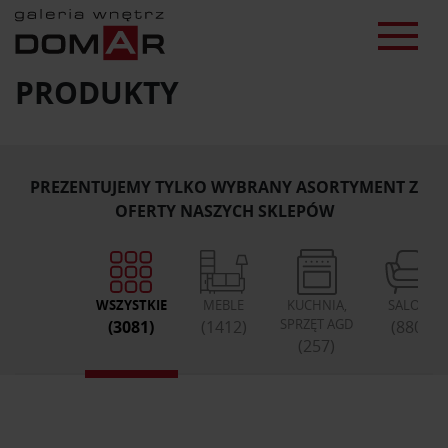
PRODUKTY
PREZENTUJEMY TYLKO WYBRANY ASORTYMENT Z
OFERTY NASZYCH SKLEPÓW
WSZYSTKIE
MEBLE
KUCHNIA,
SALON
SPRZĘT AGD
(3081)
(1412)
(880)
(257)