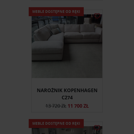
MEBLE DOSTĘPNE OD RĘKI
NAROŻNIK KOPENHAGEN
C274
13 720 ZŁ
11 700 ZŁ
MEBLE DOSTĘPNE OD RĘKI