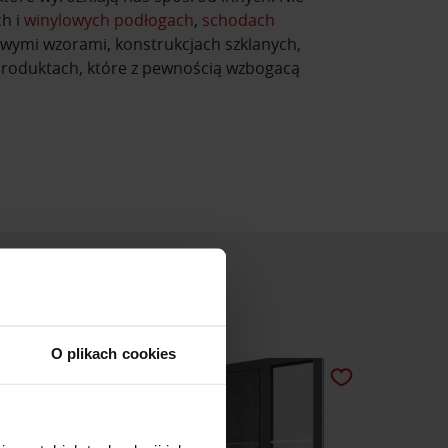
h i
winylowych podłogach
,
schodach
wymi wzorami, konstrukcjach szklanych,
 produktach, które z pewnością wzbogacą
O plikach cookies