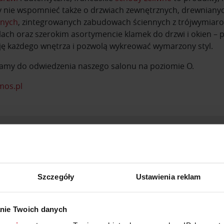
nie wspomnieć także o drzwiach zewnętrznych, drewnianyc
anych
, zintegrowanych zabudowach ściennych z trójwymiaro
lach oraz szerokim asortymencie klamek do drzwi i okien –
ję każdego wnętrza i pozwolą wykreować wymarzony styl.
amy do odwiedzenia naszego salonu na poziomie O.
mos.pl
WYBRANE PRODUKTY
Szczegóły
Ustawienia reklam
nie Twoich danych