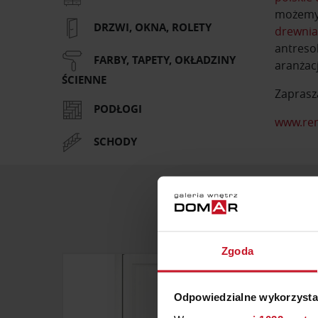
możemy 
DRZWI, OKNA, ROLETY
drewni
antreso
FARBY, TAPETY, OKŁADZINY
aranżac
ŚCIENNE
Zaprasz
PODŁOGI
www.re
SCHODY
Zgoda
Odpowiedzialne wykorzysta