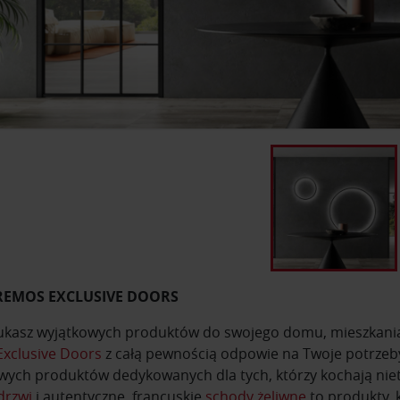
REMOS EXCLUSIVE DOORS
szukasz wyjątkowych produktów do swojego domu, mieszkani
xclusive Doors
z całą pewnością odpowie na Twoje potrze
wych produktów dedykowanych dla tych, którzy kochają niet
drzwi
i autentyczne, francuskie
schody żeliwne
to produkty, 