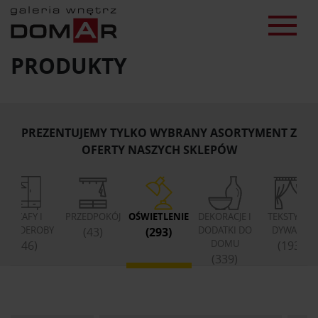
PRODUKTY
PREZENTUJEMY TYLKO WYBRANY ASORTYMENT Z
OFERTY NASZYCH SKLEPÓW
SZAFY I
PRZEDPOKÓJ
OŚWIETLENIE
DEKORACJE I
TEKSTYLIA,
GARDEROBY
DODATKI DO
DYWANY
(43)
(293)
DOMU
(46)
(193)
(339)