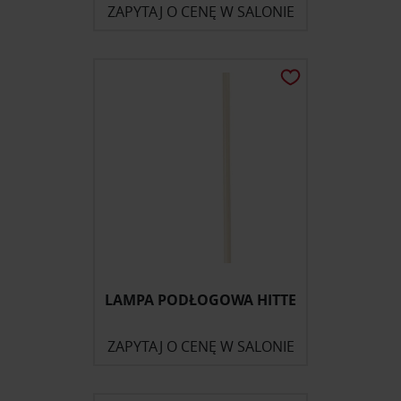
ZAPYTAJ O CENĘ W SALONIE
Partnerzy mogą połączyć te informacje z innymi danymi
otrzymanymi od Ciebie lub uzyskanymi podczas
korzystania z ich usług.
LAMPA PODŁOGOWA HITTE
ZAPYTAJ O CENĘ W SALONIE