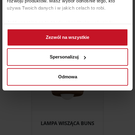
rozwoju produktów. Masz wybór odnośnie tego, kto
używa Twoich danych i w jakich celach to robi.
LAMPA WISZĄCA NAPPE
Jeśli wyrazisz na to zgodę, chcielibyśmy również:
ZAPYTAJ O CENĘ W SALONIE
Gromadzić dane dotyczące Twojej lokalizacji
Zezwól na wszystkie
geograficznej z dokładnością nawet do kilku metrów
Identyfikować Twoje urządzenie, aktywnie
analizując charakteryzującego je zbiory danych
Spersonalizuj
(fingerprinting, czyli wirtualny odcisk palca)
Dowiedz się więcej odnośnie tego, jak Twoje osobiste
dane są przetwarzane oraz ustaw własne preferencje w
Odmowa
sekcji szczegółów
. W Deklaracji plików cookie możesz
zmienić lub wycofać swoją zgodę w dowolnej chwili.
Wykorzystujemy pliki cookie do spersonalizowania treści
i reklam, aby oferować funkcje społecznościowe i
analizować ruch w naszej witrynie. Informacje o tym, jak
LAMPA WISZĄCA BUNS
korzystasz z naszej witryny, udostępniamy partnerom
społecznościowym, reklamowym i analitycznym.