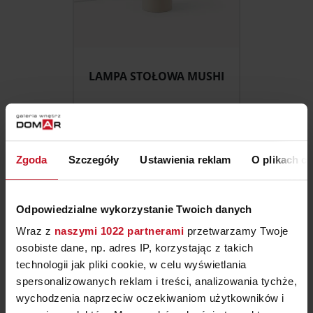
LAMPA STOŁOWA MUSHI
ZAPYTAJ O CENĘ W SALONIE
Zgoda
Szczegóły
Ustawienia reklam
O plikach c
Odpowiedzialne wykorzystanie Twoich danych
Wraz z
naszymi 1022 partnerami
przetwarzamy Twoje
osobiste dane, np. adres IP, korzystając z takich
technologii jak pliki cookie, w celu wyświetlania
spersonalizowanych reklam i treści, analizowania tychże,
wychodzenia naprzeciw oczekiwaniom użytkowników i