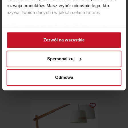
rozwoju produktów. Masz wybór odnośnie tego, kto
używa Twoich danych i w jakich celach to robi.
Jeśli wyrazisz na to zgodę, chcielibyśmy również:
Gromadzić dane dotyczące Twojej lokalizacji
Zezwól na wszystkie
geograficznej z dokładnością nawet do kilku metrów
Identyfikować Twoje urządzenie, aktywnie
analizując charakteryzującego je zbiory danych
Spersonalizuj
(fingerprinting, czyli wirtualny odcisk palca)
LAMPA WISZĄCA JOSEINE
Dowiedz się więcej odnośnie tego, jak Twoje osobiste
dane są przetwarzane oraz ustaw własne preferencje w
Odmowa
sekcji szczegółów
. W Deklaracji plików cookie możesz
ZAPYTAJ O CENĘ W SALONIE
zmienić lub wycofać swoją zgodę w dowolnej chwili.
Wykorzystujemy pliki cookie do spersonalizowania treści
i reklam, aby oferować funkcje społecznościowe i
analizować ruch w naszej witrynie. Informacje o tym, jak
korzystasz z naszej witryny, udostępniamy partnerom