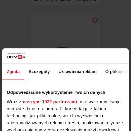
Zgoda
Szczegóły
Ustawienia reklam
O plikach c
Odpowiedzialne wykorzystanie Twoich danych
LAMPA WISZĄCA VALENTINA
BOVER
Wraz z
naszymi 1022 partnerami
przetwarzamy Twoje
ZAPYTAJ O CENĘ W SALONIE
osobiste dane, np. adres IP, korzystając z takich
technologii jak pliki cookie, w celu wyświetlania
spersonalizowanych reklam i treści, analizowania tychże,
wychodzenia naprzeciw oczekiwaniom użytkowników i