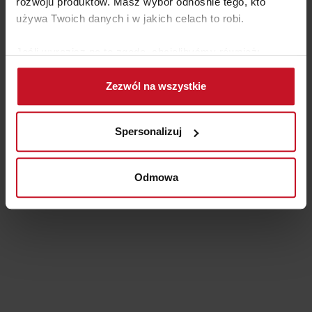
rozwoju produktów. Masz wybór odnośnie tego, kto
używa Twoich danych i w jakich celach to robi.
Jeśli wyrazisz na to zgodę, chcielibyśmy również:
Gromadzić dane dotyczące Twojej lokalizacji
Zezwól na wszystkie
geograficznej z dokładnością nawet do kilku metrów
Identyfikować Twoje urządzenie, aktywnie
analizując charakteryzującego je zbiory danych
Spersonalizuj
(fingerprinting, czyli wirtualny odcisk palca)
Dowiedz się więcej odnośnie tego, jak Twoje osobiste
dane są przetwarzane oraz ustaw własne preferencje w
Odmowa
sekcji szczegółów
. W Deklaracji plików cookie możesz
zmienić lub wycofać swoją zgodę w dowolnej chwili.
Wykorzystujemy pliki cookie do spersonalizowania treści
i reklam, aby oferować funkcje społecznościowe i
analizować ruch w naszej witrynie. Informacje o tym, jak
korzystasz z naszej witryny, udostępniamy partnerom
społecznościowym, reklamowym i analitycznym.