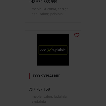
+48 532 888 999
meble; kuchnia, sprzęt
agd; salon; jadalnia;
domowe biuro, gabinet;
oświetlenie; dekoracje i
dodatki do domu
ECO SYPIALNIE
797 787 158
meble; salon; jadalnia;
sypialnia