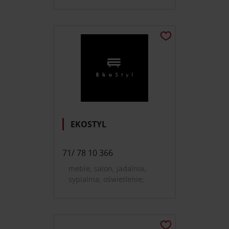
EKOSTYL
71/ 78 10 366
meble; salon; jadalnia;
sypialnia; oświetlenie;
dekoracje i dodatki do
domu; farby, tapety,
okładziny ścienne