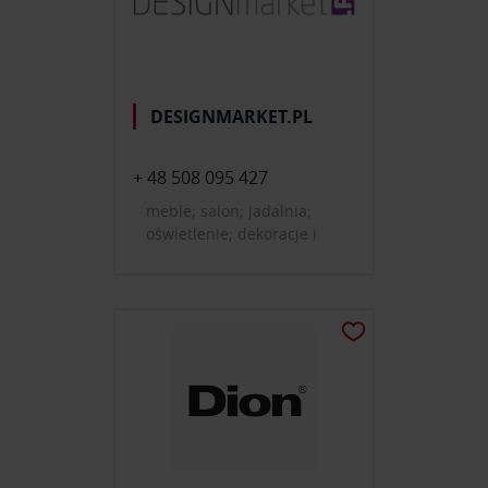
DESIGNMARKET.PL
+ 48 508 095 427
meble; salon; jadalnia;
oświetlenie; dekoracje i
dodatki do domu; tekstylia,
dywany