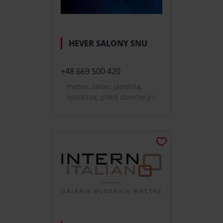
HEVER SALONY SNU
+48 669 500 420
meble; salon; jadalnia;
sypialnia; pokój dziecięcy i
młodzieżowy; tekstylia,
dywany