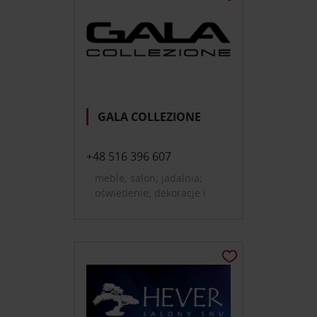
GALA COLLEZIONE
+48 516 396 607
meble; salon; jadalnia;
oświetlenie; dekoracje i
dodatki do domu