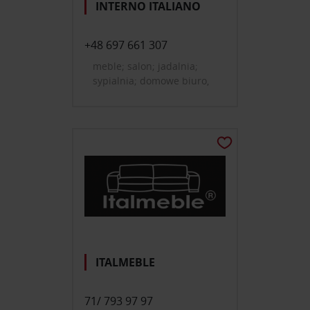
INTERNO ITALIANO
+48 697 661 307
meble; salon; jadalnia;
sypialnia; domowe biuro,
gabinet; pokój dziecięcy i
młodzieżowy; przedpokój;
oświetlenie; dekoracje i
dodatki do domu; tekstylia,
dywany; dom, ogród, mała
architektura
ITALMEBLE
71/ 793 97 97