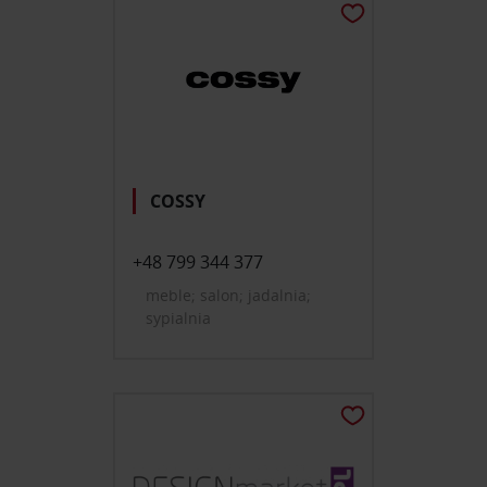
COSSY
+48 799 344 377
meble; salon; jadalnia;
sypialnia