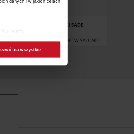
ch danych i w jakich celach
STOLIKI SADE
kilku metrów
ch (fingerprinting, czyli
ONIE
ZAPYTAJ O CENĘ W SALONIE
ezwól na wszystkie
sne preferencje w
sekcji
j chwili.
ołecznościowe i analizować
artnerom społecznościowym,
anymi od Ciebie lub
e