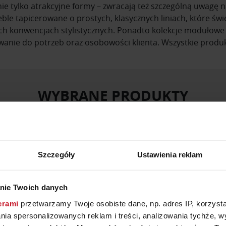
ie tylko atrakcyjne formy – zwracają też szczególną uwagę n
eble tapicerowane o prostych, klasycznych liniach, które św
ch konwencjach stylistycznych. Ponadto kolekcje modułowe 
anie do potrzeb oraz osobowości klienta. Wszystkie produk
WYBRANE PRODUKTY
Szczegóły
Ustawienia reklam
nie Twoich danych
erami
przetwarzamy Twoje osobiste dane, np. adres IP, korzystaj
lania spersonalizowanych reklam i treści, analizowania tychże,