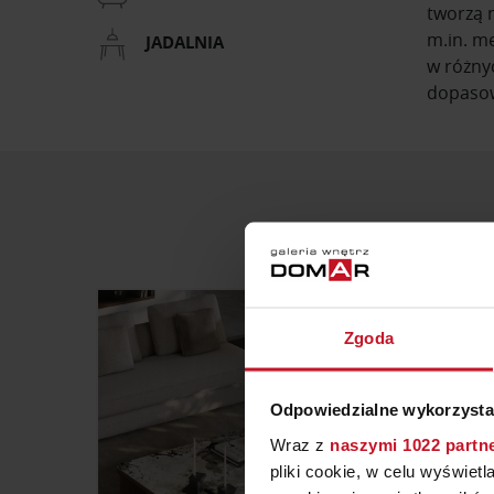
tworzą n
m.in. m
JADALNIA
w różny
dopasow
Zgoda
Odpowiedzialne wykorzysta
Wraz z
naszymi 1022 partn
pliki cookie, w celu wyświet