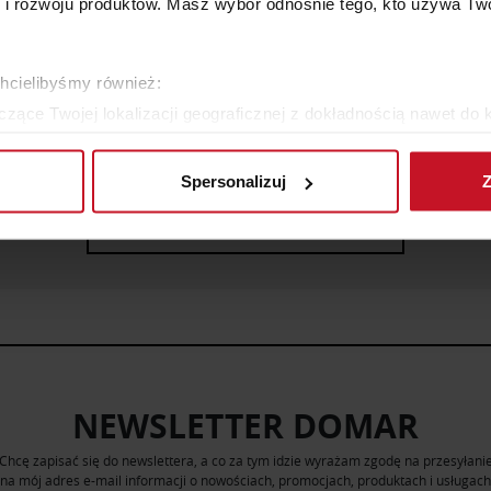
 rozwoju produktów. Masz wybór odnośnie tego, kto używa Twoi
chcielibyśmy również:
KRZESŁO FARO
STÓŁ TOSCA
zące Twojej lokalizacji geograficznej z dokładnością nawet do 
rządzenie, aktywnie analizując charakteryzującego je zbiory dany
YTAJ O CENĘ W SALONIE
ZAPYTAJ O CENĘ W SAL
Spersonalizuj
Z
 tego, jak Twoje osobiste dane są przetwarzane oraz ustaw wła
plików cookie możesz zmienić lub wycofać swoją zgodę w dowolne
ZOBACZ WSZYSTKIE PRODUKTY
do spersonalizowania treści i reklam, aby oferować funkcje sp
ormacje o tym, jak korzystasz z naszej witryny, udostępniamy p
Partnerzy mogą połączyć te informacje z innymi danymi otrzym
nia z ich usług.
NEWSLETTER DOMAR
Chcę zapisać się do newslettera, a co za tym idzie wyrażam zgodę na przesyłani
na mój adres e-mail informacji o nowościach, promocjach, produktach i usługach