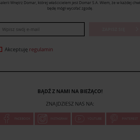
alerii Wnętrz Domar, której właścicielem jest Domar S.A. Wiem, że w każdej chwi
będę mógł wycofać zgodę.
ZAPISZ SIĘ
Akceptuję
regulamin
BĄDŹ Z NAMI NA BIEŻĄCO!
ZNAJDZIESZ NAS NA:
FACEBOOK
INSTAGRAM
YOUTUBE
PINTEREST