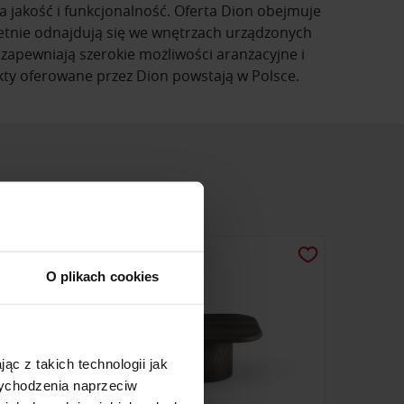
a jakość i funkcjonalność. Oferta Dion obejmuje
ietnie odnajdują się we wnętrzach urządzonych
zapewniają szerokie możliwości aranżacyjne i
ty oferowane przez Dion powstają w Polsce.
O plikach cookies
ąc z takich technologii jak
 wychodzenia naprzeciw