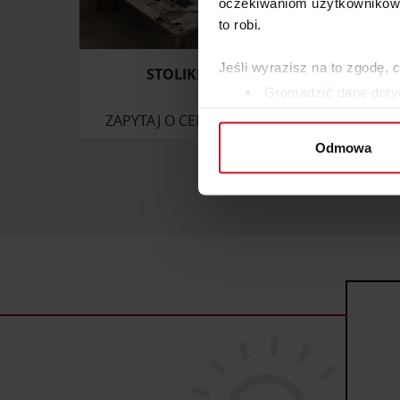
oczekiwaniom użytkowników i
to robi.
Jeśli wyrazisz na to zgodę, 
STOLIKI TOSCA
Gromadzić dane dotyc
Identyfikować Twoje u
ZAPYTAJ O CENĘ W SALONIE
ZAP
wirtualny odcisk palca)
Odmowa
Dowiedz się więcej odnośnie
szczegółów
. W Deklaracji 
Wykorzystujemy pliki cookie 
ruch w naszej witrynie. Inf
reklamowym i analitycznym. 
uzyskanymi podczas korzysta