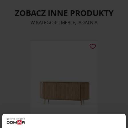
ZOBACZ INNE PRODUKTY
W KATEGORII: MEBLE, JADALNIA
KOMODA MIAMI