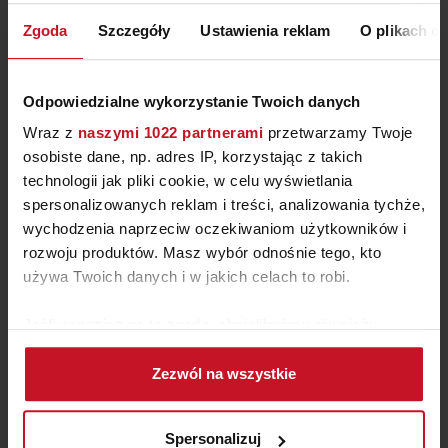
ZAPYTAJ O CENĘ W SALONIE
Zgoda
Szczegóły
Ustawienia reklam
O plikach c
Odpowiedzialne wykorzystanie Twoich danych
Wraz z
naszymi 1022 partnerami
przetwarzamy Twoje
osobiste dane, np. adres IP, korzystając z takich
technologii jak pliki cookie, w celu wyświetlania
spersonalizowanych reklam i treści, analizowania tychże,
wychodzenia naprzeciw oczekiwaniom użytkowników i
rozwoju produktów. Masz wybór odnośnie tego, kto
używa Twoich danych i w jakich celach to robi.
Jeśli wyrazisz na to zgodę, chcielibyśmy również:
KRZESŁO SHELLY SUPREME
Gromadzić dane dotyczące Twojej lokalizacji
Zezwól na wszystkie
geograficznej z dokładnością nawet do kilku metrów
ZAPYTAJ O CENĘ W SALONIE
Identyfikować Twoje urządzenie, aktywnie
analizując charakteryzującego je zbiory danych
Spersonalizuj