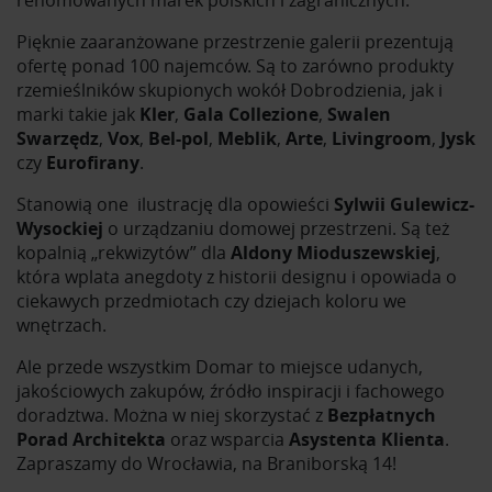
renomowanych marek polskich i zagranicznych.
Pięknie zaaranżowane przestrzenie galerii prezentują
ofertę ponad 100 najemców. Są to zarówno produkty
rzemieślników skupionych wokół Dobrodzienia, jak i
marki takie jak
Kler
,
Gala Collezione
,
Swalen
Swarzędz
,
Vox
,
Bel-pol
,
Meblik
,
Arte
,
Livingroom
,
Jysk
czy
Eurofirany
.
Stanowią one ilustrację dla opowieści
Sylwii Gulewicz-
Wysockiej
o urządzaniu domowej przestrzeni. Są też
kopalnią „rekwizytów” dla
Aldony Mioduszewskiej
,
która wplata anegdoty z historii designu i opowiada o
ciekawych przedmiotach czy dziejach koloru we
wnętrzach.
Ale przede wszystkim Domar to miejsce udanych,
jakościowych zakupów, źródło inspiracji i fachowego
doradztwa. Można w niej skorzystać z
Bezpłatnych
Porad Architekta
oraz wsparcia
Asystenta Klienta
.
Zapraszamy do Wrocławia, na Braniborską 14!