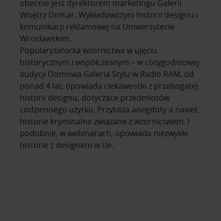
obecnie jest dyrektorem marketingu Galerii
społecznościowym, reklamowym i analitycznym.
Wnętrz Domar. Wykładowczyni historii designu i
Partnerzy mogą połączyć te informacje z innymi danymi
komunikacji reklamowej na Uniwersytecie
otrzymanymi od Ciebie lub uzyskanymi podczas
Wrocławskim.
korzystania z ich usług.
Popularyzatorka wzornictwa w ujęciu
historycznym i współczesnym – w cotygodniowej
audycji Domowa Galeria Stylu w Radio RAM, od
ponad 4 lat, opowiada ciekawostki z przebogatej
historii designu, dotyczące przedmiotów
codziennego użytku. Przybliża anegdoty a nawet
historie kryminalne związane z wzornictwem. I
podobnie, w webinarach, opowiada niezwykłe
historie z designem w tle.