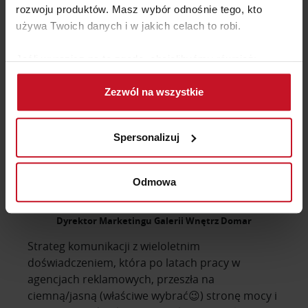
czy remontu wnętrz.
rozwoju produktów. Masz wybór odnośnie tego, kto
używa Twoich danych i w jakich celach to robi.
Jeśli wyrazisz na to zgodę, chcielibyśmy również:
Gromadzić dane dotyczące Twojej lokalizacji
Zezwól na wszystkie
geograficznej z dokładnością nawet do kilku metrów
Identyfikować Twoje urządzenie, aktywnie
analizując charakteryzującego je zbiory danych
Spersonalizuj
(fingerprinting, czyli wirtualny odcisk palca)
Dowiedz się więcej odnośnie tego, jak Twoje osobiste
dane są przetwarzane oraz ustaw własne preferencje w
Odmowa
sekcji szczegółów
. W Deklaracji plików cookie możesz
Aldona Mioduszewska
zmienić lub wycofać swoją zgodę w dowolnej chwili.
Dyrektor Marketingu Galerii Wnętrz Domar
Strateg komunikacji z wieloletnim
Wykorzystujemy pliki cookie do spersonalizowania treści
doświadczeniem, która po latach pracy w
i reklam, aby oferować funkcje społecznościowe i
agencjach reklamowych, przeszła na
analizować ruch w naszej witrynie. Informacje o tym, jak
ciemną/jasną (właściwe wybrać😉) stronę mocy i
korzystasz z naszej witryny, udostępniamy partnerom