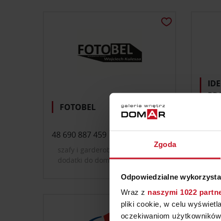
ID
PR
FOTOBEL
GR
48 690 887 459
+48 6
Zgoda
szafy i garderoby; dekoracje i
mebl
dodatki do domu; farby, tapety,
szaf
okładziny ścienne
Odpowiedzialne wykorzysta
Wraz z
naszymi 1022 partn
pliki cookie, w celu wyświet
oczekiwaniom użytkowników i