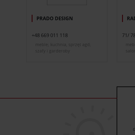
PRADO DESIGN
RA
+48 669 011 118
71/ 7
meble; kuchnia, sprzęt agd;
mebl
szafy i garderoby
salo
domo
dzie
gard
oświ
doda
dywa
usłu
G