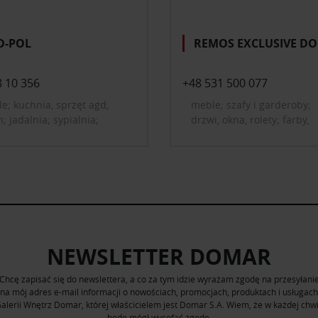
D-POL
REMOS EXCLUSIVE D
8 10 356
+48 531 500 077
e; kuchnia, sprzęt agd;
meble; szafy i garderoby;
n; jadalnia; sypialnia;
drzwi, okna, rolety; farby,
we biuro, gabinet; pokój
tapety, okładziny ścienne;
cięcy i młodzieżowy; szafy i
podłogi; schody
eroby; przedpokój;
etlenie; dekoracje i
tki do domu; tekstylia,
ny; łazienka, wellness;
gi
NEWSLETTER DOMAR
Chcę zapisać się do newslettera, a co za tym idzie wyrażam zgodę na przesyłani
na mój adres e-mail informacji o nowościach, promocjach, produktach i usługach
alerii Wnętrz Domar, której właścicielem jest Domar S.A. Wiem, że w każdej chwi
będę mógł wycofać zgodę.