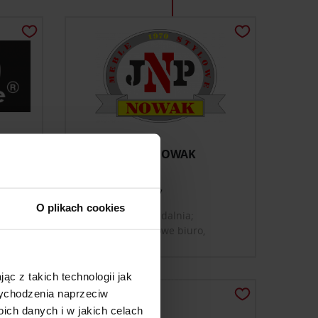
JNP MEBLE NOWAK
+48 601 505 867
O plikach cookies
meble; salon; jadalnia;
y;
sypialnia; domowe biuro,
any
gabinet; szafy i garderoby
ąc z takich technologii jak
 wychodzenia naprzeciw
ch danych i w jakich celach