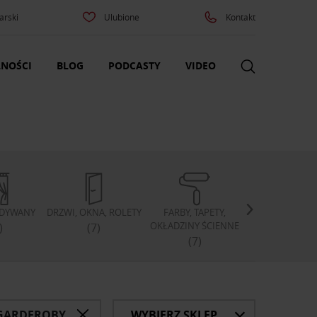
arski
Ulubione
Kontakt
NOŚCI
BLOG
PODCASTY
VIDEO
, DYWANY
DRZWI, OKNA, ROLETY
FARBY, TAPETY,
PODŁOGI
OKŁADZINY ŚCIENNE
)
(7)
(11)
(7)
 GARDEROBY
WYBIERZ SKLEP