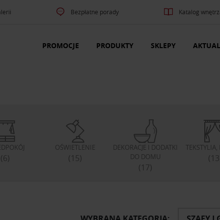
lerii
Bezpłatne porady
Katalog wnętrz
PROMOCJE
PRODUKTY
SKLEPY
AKTUAL
EDPOKÓJ
OŚWIETLENIE
DEKORACJE I DODATKI
TEKSTYLIA
DO DOMU
(6)
(15)
(13
(17)
WYBRANA KATEGORIA:
SZAFY I