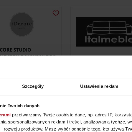
ECORE STUDIO
OJEKTOWE ALEKSANDRA
USZKO
ITALMEBLE
01 498 168
71/ 793 97 97
Szczegóły
Ustawienia reklam
e; kuchnia, sprzęt agd;
meble; salon; jadalnia;
y i garderoby
sypialnia; szafy i garderob
oświetlenie; tekstylia, dyw
nie Twoich danych
erami
przetwarzamy Twoje osobiste dane, np. adres IP, korzystaj
lania spersonalizowanych reklam i treści, analizowania tychże,
 rozwoju produktów. Masz wybór odnośnie tego, kto używa Twoi