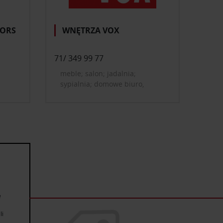
OORS
WNĘTRZA VOX
71/ 349 99 77
meble; salon; jadalnia;
sypialnia; domowe biuro,
gabinet; pokój dziecięcy i
młodzieżowy; szafy i
garderoby; oświetlenie;
dekoracje i dodatki do domu;
tekstylia, dywany; drzwi, okna,
rolety; farby, tapety, okładziny
ścienne; podłogi
e
li