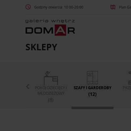
Godziny otwarcia: 10:00-20:00
Plan Ga
SKLEPY
MOWE BIURO,
POKÓJ DZIECIĘCY I
SZAFY I GARDEROBY
PRZ
GABINET
MŁODZIEŻOWY
(12)
(14)
(8)