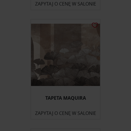
ZAPYTAJ O CENĘ W SALONIE
Partnerzy mogą połączyć te informacje z innymi danymi
otrzymanymi od Ciebie lub uzyskanymi podczas
korzystania z ich usług.
TAPETA MAQUIRA
ZAPYTAJ O CENĘ W SALONIE