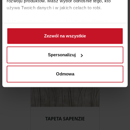
rozwoju produktów. Masz wybór odnośnie tego, kto
używa Twoich danych i w jakich celach to robi.
TAPETA GUAJARA
Jeśli wyrazisz na to zgodę, chcielibyśmy również:
ZAPYTAJ O CENĘ W SALONIE
Gromadzić dane dotyczące Twojej lokalizacji
Zezwól na wszystkie
geograficznej z dokładnością nawet do kilku metrów
Identyfikować Twoje urządzenie, aktywnie
analizując charakteryzującego je zbiory danych
Spersonalizuj
(fingerprinting, czyli wirtualny odcisk palca)
Dowiedz się więcej odnośnie tego, jak Twoje osobiste
dane są przetwarzane oraz ustaw własne preferencje w
Odmowa
sekcji szczegółów
. W Deklaracji plików cookie możesz
zmienić lub wycofać swoją zgodę w dowolnej chwili.
Wykorzystujemy pliki cookie do spersonalizowania treści
i reklam, aby oferować funkcje społecznościowe i
analizować ruch w naszej witrynie. Informacje o tym, jak
TAPETA SAPENZIE
korzystasz z naszej witryny, udostępniamy partnerom
społecznościowym, reklamowym i analitycznym.