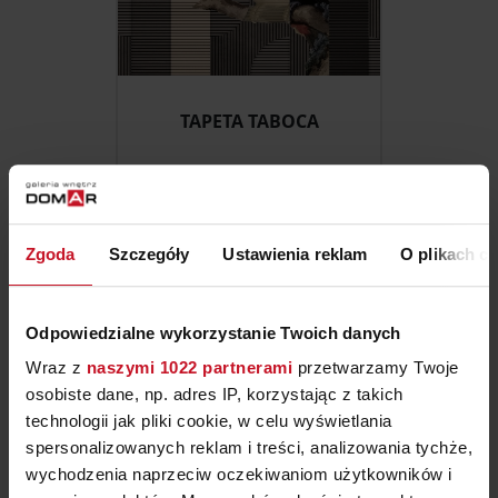
TAPETA TABOCA
ZAPYTAJ O CENĘ W SALONIE
Zgoda
Szczegóły
Ustawienia reklam
O plikach c
Odpowiedzialne wykorzystanie Twoich danych
Wraz z
naszymi 1022 partnerami
przetwarzamy Twoje
osobiste dane, np. adres IP, korzystając z takich
technologii jak pliki cookie, w celu wyświetlania
spersonalizowanych reklam i treści, analizowania tychże,
wychodzenia naprzeciw oczekiwaniom użytkowników i