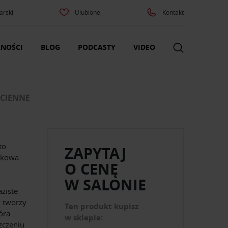
arski
Ulubione
Kontakt
NOŚCI
BLOG
PODCASTY
VIDEO
ŚCIENNE
to
ZAPYTAJ
ątkowa
O CENĘ
W SALONIE
ziste
w tworzy
Ten produkt kupisz
óra
w sklepie:
zczeniu