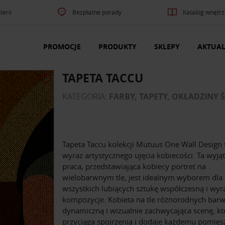
lerii
Bezpłatne porady
Katalog wnętrz
PROMOCJE
PRODUKTY
SKLEPY
AKTUAL
TAPETA TACCU
KATEGORIA:
FARBY, TAPETY, OKŁADZINY 
Tapeta Taccu kolekcji Mutuus One Wall Design 
wyraz artystycznego ujęcia kobiecości. Ta wyj
praca, przedstawiająca kobiecy portret na
wielobarwnym tle, jest idealnym wyborem dla
wszystkich lubiących sztukę współczesną i wyra
kompozycje. Kobieta na tle różnorodnych bar
dynamiczną i wizualnie zachwycająca scenę, kt
przyciąga spojrzenia i dodaje każdemu pomies