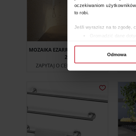
oczekiwaniom użytkowników i
to robi.
Jeśli wyrazisz na to zgodę, 
Gromadzić dane dotyc
Identyfikować Twoje u
MOZAIKA EZARRI SPONGE GOLD
wirtualny odcisk palca)
Odmowa
25
Dowiedz się więcej odnośnie
ZAPYTAJ O CENĘ W SALONIE
ZAP
szczegółów
. W Deklaracji 
Wykorzystujemy pliki cookie 
ruch w naszej witrynie. Inf
reklamowym i analitycznym. 
uzyskanymi podczas korzysta