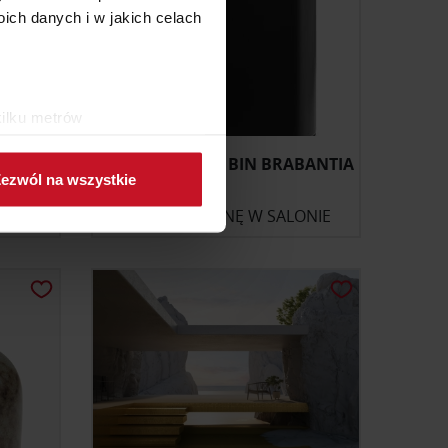
ch danych i w jakich celach
kilku metrów
ch (fingerprinting, czyli
YMIAR
KOSZ BO WASTE BIN BRABANTIA
ezwól na wszystkie
sne preferencje w
sekcji
ONIE
ZAPYTAJ O CENĘ W SALONIE
j chwili.
ołecznościowe i analizować
artnerom społecznościowym,
anymi od Ciebie lub