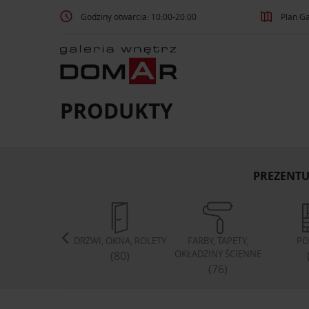
Godziny otwarcia: 10:00-20:00
Plan Ga
PRODUKTY
PREZENTU
TYLIA, DYWANY
DRZWI, OKNA, ROLETY
FARBY, TAPETY,
PO
OKŁADZINY ŚCIENNE
(193)
(80)
(76)