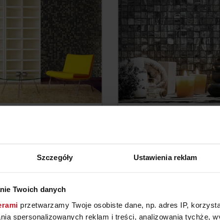
IKA TIGRATO COCKTAIL
MOZAIKA EZARRI TIGRA
YTAJ O CENĘ W SALONIE
ZAPYTAJ O CENĘ W SAL
Szczegóły
Ustawienia reklam
nie Twoich danych
erami
przetwarzamy Twoje osobiste dane, np. adres IP, korzystaj
lania spersonalizowanych reklam i treści, analizowania tychże,