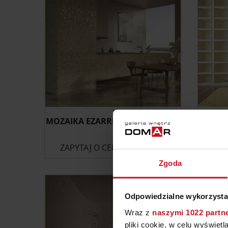
MOZAIKA EZARRI TERRAZZO CLAY
MOZA
ZAPYTAJ O CENĘ W SALONIE
ZAP
Zgoda
Odpowiedzialne wykorzysta
Wraz z
naszymi 1022 partn
pliki cookie, w celu wyświet