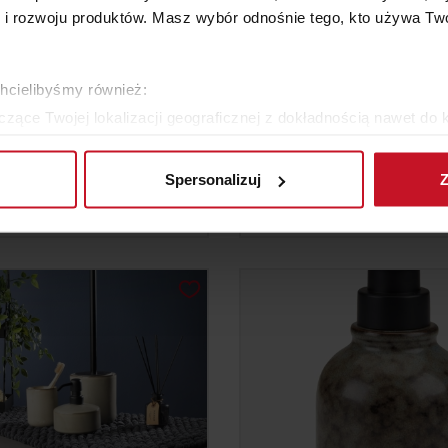
 rozwoju produktów. Masz wybór odnośnie tego, kto używa Twoi
chcielibyśmy również:
zące Twojej lokalizacji geograficznej z dokładnością nawet do 
rządzenie, aktywnie analizując charakteryzującego je zbiory dany
BLAT ŁAZIENKOWY
ŁAŹNIA PAROWA NA W
Spersonalizuj
Z
 tego, jak Twoje osobiste dane są przetwarzane oraz ustaw wła
YTAJ O CENĘ W SALONIE
ZAPYTAJ O CENĘ W SAL
plików cookie możesz zmienić lub wycofać swoją zgodę w dowolne
do spersonalizowania treści i reklam, aby oferować funkcje sp
ormacje o tym, jak korzystasz z naszej witryny, udostępniamy p
Partnerzy mogą połączyć te informacje z innymi danymi otrzym
nia z ich usług.