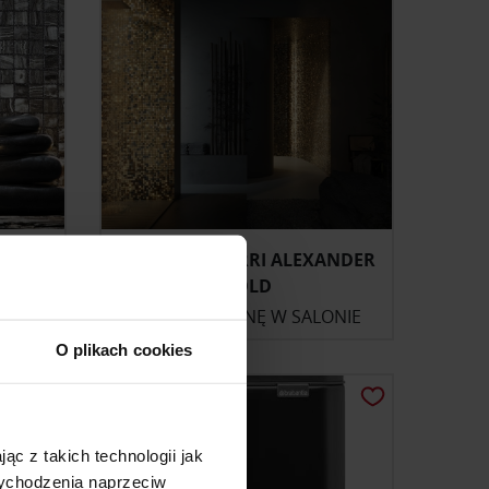
TO ZEN
MOZAIKA EZARRI ALEXANDER
GOLD
ONIE
ZAPYTAJ O CENĘ W SALONIE
O plikach cookies
ąc z takich technologii jak
 wychodzenia naprzeciw