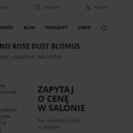
arski
Ulubione
Kontakt
NOŚCI
BLOG
PODCASTY
VIDEO
ONO ROSE DUST BLOMUS
OMU, ŁAZIENKA, WELLNESS
iej
ZAPYTAJ
wą formą
O CENĘ
W SALONIE
ą pokryto
 tylko
Ten produkt kupisz
ne w
w sklepie:
j