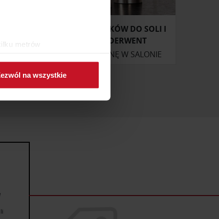
 SUSHI
ZESTAW MŁYNKÓW DO SOLI I
PIEPRZU DERWENT
kilku metrów
ONIE
ZAPYTAJ O CENĘ W SALONIE
ch (fingerprinting, czyli
ezwól na wszystkie
sne preferencje w
sekcji
j chwili.
ołecznościowe i analizować
artnerom społecznościowym,
anymi od Ciebie lub
e
li