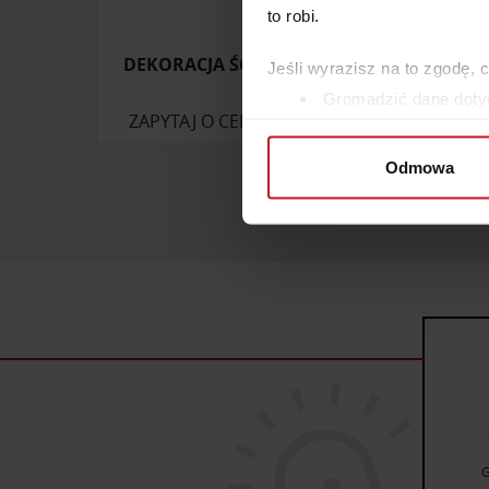
to robi.
DEKORACJA ŚCIENNA ATLAS
RĘKA
Jeśli wyrazisz na to zgodę, 
Gromadzić dane dotyc
ZAPYTAJ O CENĘ W SALONIE
ZAP
Identyfikować Twoje u
wirtualny odcisk palca)
Odmowa
Dowiedz się więcej odnośnie
szczegółów
. W Deklaracji 
Wykorzystujemy pliki cookie 
ruch w naszej witrynie. Inf
reklamowym i analitycznym. 
uzyskanymi podczas korzysta
G