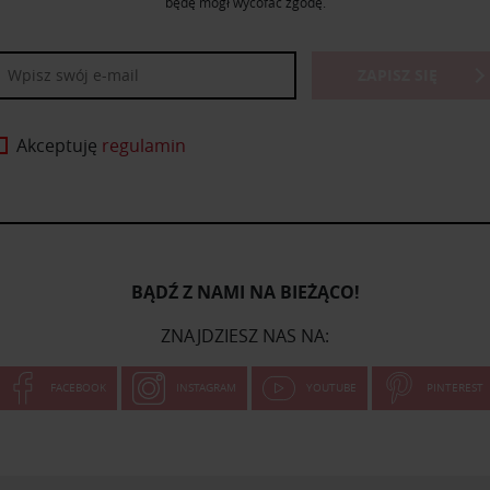
będę mógł wycofać zgodę.
ZAPISZ SIĘ
Akceptuję
regulamin
BĄDŹ Z NAMI NA BIEŻĄCO!
ZNAJDZIESZ NAS NA:
FACEBOOK
INSTAGRAM
YOUTUBE
PINTEREST