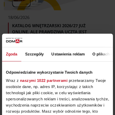
18/06/2026
KATALOG WNĘTRZARSKI 2026/27 JUŻ
ONLINE. ALE PRAWDZIWA UCZTA JEST
OFFLINE:)
Przewodnik online, zakupy offline. Taka jest
idea naszego katalogu wnętrzarskiego.
Zgoda
Szczegóły
Ustawienia reklam
O plikach c
Odpowiedzialne wykorzystanie Twoich danych
Wraz z
naszymi 1022 partnerami
przetwarzamy Twoje
osobiste dane, np. adres IP, korzystając z takich
ZOBACZ WSZYSTKIE AKTUALNOŚCI
technologii jak pliki cookie, w celu wyświetlania
spersonalizowanych reklam i treści, analizowania tychże,
wychodzenia naprzeciw oczekiwaniom użytkowników i
rozwoju produktów. Masz wybór odnośnie tego, kto