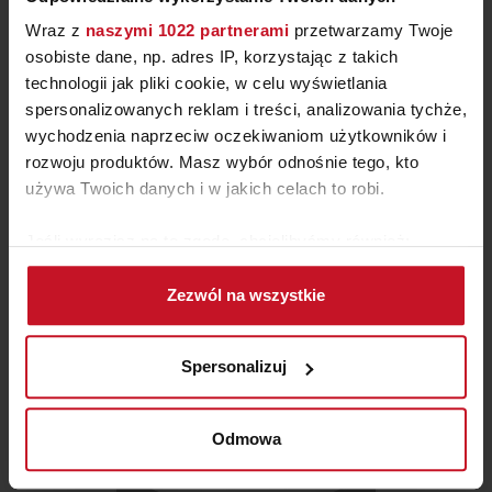
Wraz z
naszymi 1022 partnerami
przetwarzamy Twoje
osobiste dane, np. adres IP, korzystając z takich
technologii jak pliki cookie, w celu wyświetlania
spersonalizowanych reklam i treści, analizowania tychże,
wychodzenia naprzeciw oczekiwaniom użytkowników i
rozwoju produktów. Masz wybór odnośnie tego, kto
używa Twoich danych i w jakich celach to robi.
LAMPA STOŁOWA BARA
Jeśli wyrazisz na to zgodę, chcielibyśmy również:
Gromadzić dane dotyczące Twojej lokalizacji
ZAPYTAJ O CENĘ W SALONIE
Zezwól na wszystkie
geograficznej z dokładnością nawet do kilku metrów
Identyfikować Twoje urządzenie, aktywnie
analizując charakteryzującego je zbiory danych
Spersonalizuj
(fingerprinting, czyli wirtualny odcisk palca)
Dowiedz się więcej odnośnie tego, jak Twoje osobiste
dane są przetwarzane oraz ustaw własne preferencje w
Odmowa
sekcji szczegółów
. W Deklaracji plików cookie możesz
zmienić lub wycofać swoją zgodę w dowolnej chwili.