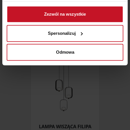
Jeśli wyrazisz na to zgodę, chcielibyśmy również:
Gromadzić dane dotyczące Twojej lokalizacji
Zezwól na wszystkie
geograficznej z dokładnością nawet do kilku metrów
LAMPA WISZĄCA PUMPKIN
Identyfikować Twoje urządzenie, aktywnie
TERRACOTA
analizując charakteryzującego je zbiory danych
ZAPYTAJ O CENĘ W SALONIE
Spersonalizuj
(fingerprinting, czyli wirtualny odcisk palca)
Dowiedz się więcej odnośnie tego, jak Twoje osobiste
dane są przetwarzane oraz ustaw własne preferencje w
Odmowa
sekcji szczegółów
. W Deklaracji plików cookie możesz
zmienić lub wycofać swoją zgodę w dowolnej chwili.
Wykorzystujemy pliki cookie do spersonalizowania treści
i reklam, aby oferować funkcje społecznościowe i
analizować ruch w naszej witrynie. Informacje o tym, jak
korzystasz z naszej witryny, udostępniamy partnerom
społecznościowym, reklamowym i analitycznym.
Partnerzy mogą połączyć te informacje z innymi danymi
otrzymanymi od Ciebie lub uzyskanymi podczas
LAMPA WISZĄCA FILIPA
korzystania z ich usług.