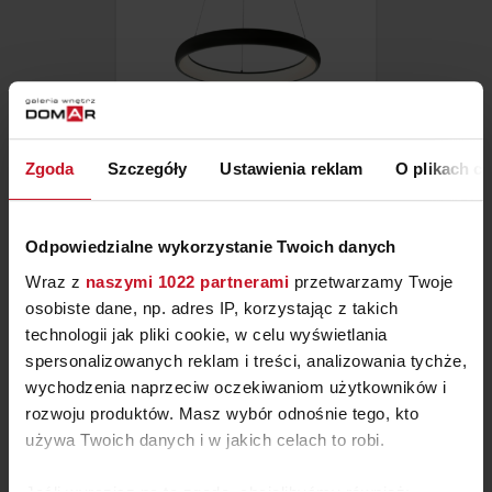
LAMPA ANGEL
Zgoda
Szczegóły
Ustawienia reklam
O plikach c
OD
1 124,90 ZŁ
Odpowiedzialne wykorzystanie Twoich danych
Wraz z
naszymi 1022 partnerami
przetwarzamy Twoje
osobiste dane, np. adres IP, korzystając z takich
technologii jak pliki cookie, w celu wyświetlania
spersonalizowanych reklam i treści, analizowania tychże,
wychodzenia naprzeciw oczekiwaniom użytkowników i
rozwoju produktów. Masz wybór odnośnie tego, kto
używa Twoich danych i w jakich celach to robi.