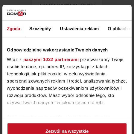
LAMPA WISZĄCA CINDY
ZAPYTAJ O CENĘ W SALONIE
Zgoda
Szczegóły
Ustawienia reklam
O plikach c
Odpowiedzialne wykorzystanie Twoich danych
Wraz z
naszymi 1022 partnerami
przetwarzamy Twoje
osobiste dane, np. adres IP, korzystając z takich
technologii jak pliki cookie, w celu wyświetlania
spersonalizowanych reklam i treści, analizowania tychże,
wychodzenia naprzeciw oczekiwaniom użytkowników i
rozwoju produktów. Masz wybór odnośnie tego, kto
używa Twoich danych i w jakich celach to robi.
Jeśli wyrazisz na to zgodę, chcielibyśmy również:
LAMPA PODŁOGOWA LORITA
Gromadzić dane dotyczące Twojej lokalizacji
Zezwól na wszystkie
geograficznej z dokładnością nawet do kilku metrów
ZAPYTAJ O CENĘ W SALONIE