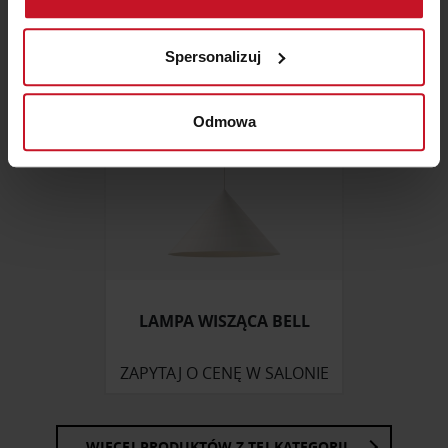
Identyfikować Twoje urządzenie, aktywnie
analizując charakteryzującego je zbiory danych
Spersonalizuj
(fingerprinting, czyli wirtualny odcisk palca)
Dowiedz się więcej odnośnie tego, jak Twoje osobiste
dane są przetwarzane oraz ustaw własne preferencje w
Odmowa
sekcji szczegółów
. W Deklaracji plików cookie możesz
zmienić lub wycofać swoją zgodę w dowolnej chwili.
Wykorzystujemy pliki cookie do spersonalizowania treści
i reklam, aby oferować funkcje społecznościowe i
analizować ruch w naszej witrynie. Informacje o tym, jak
korzystasz z naszej witryny, udostępniamy partnerom
społecznościowym, reklamowym i analitycznym.
LAMPA WISZĄCA BELL
Partnerzy mogą połączyć te informacje z innymi danymi
otrzymanymi od Ciebie lub uzyskanymi podczas
ZAPYTAJ O CENĘ W SALONIE
korzystania z ich usług.
WIĘCEJ PRODUKTÓW Z TEJ KATEGORII