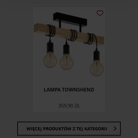
analizować ruch w naszej witrynie. Informacje o tym, jak
korzystasz z naszej witryny, udostępniamy partnerom
społecznościowym, reklamowym i analitycznym.
Partnerzy mogą połączyć te informacje z innymi danymi
otrzymanymi od Ciebie lub uzyskanymi podczas
korzystania z ich usług.
LAMPA TOWNSHEND
359,90 ZŁ
WIĘCEJ PRODUKTÓW Z TEJ KATEGORII