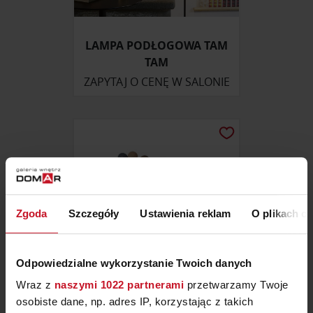
LAMPA PODŁOGOWA TAM
TAM
ZAPYTAJ O CENĘ W SALONIE
Zgoda
Szczegóły
Ustawienia reklam
O plikach c
Odpowiedzialne wykorzystanie Twoich danych
Wraz z
naszymi 1022 partnerami
przetwarzamy Twoje
osobiste dane, np. adres IP, korzystając z takich
LAMPKI HAPPY LIGHTS