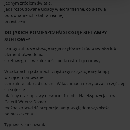
jednym źródłem światła,
i reklam, aby oferować funkcje społecznościowe i
jak i rozbudowane układy wieloramienne, co ułatwia
analizować ruch w naszej witrynie. Informacje o tym, jak
porównanie ich skali w realnej
korzystasz z naszej witryny, udostępniamy partnerom
przestrzeni.
społecznościowym, reklamowym i analitycznym.
DO JAKICH POMIESZCZEŃ STOSUJE SIĘ LAMPY
Partnerzy mogą połączyć te informacje z innymi danymi
SUFITOWE?
otrzymanymi od Ciebie lub uzyskanymi podczas
korzystania z ich usług.
Lampy sufitowe stosuje się jako główne źródło światła lub
element oświetlenia
strefowego — w zależności od konstrukcji oprawy.
W salonach i jadalniach często wykorzystuje się lampy
wiszące montowane
centralnie lub nad stołem. W kuchniach i korytarzach częściej
stosuje się
plafony oraz oprawy o zwartej formie. Na ekspozycjach w
Galerii Wnętrz Domar
można sprawdzić proporcje lamp względem wysokości
pomieszczenia.
Typowe zastosowania: