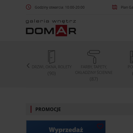
Godziny otwarcia: 10:00-20:00
Plan Ga
TYLIA, DYWANY
DRZWI, OKNA, ROLETY
FARBY, TAPETY,
PO
OKŁADZINY ŚCIENNE
(207)
(90)
(87)
PROMOCJE