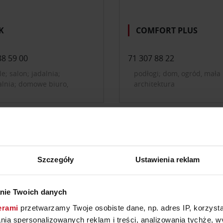
K
COMFORT PLUS
88 59 00
71 307 88 22
e; salon; jadalnia;
podłogi; dom, ogród, mała
alnia; domowe biuro,
architektura
net; pokój dziecięcy i
zieżowy; przedpokój;
etlenie; dekoracje i
tki do domu; tekstylia,
ny; drzwi, okna, rolety;
enka, wellness; dom, ogród,
 architektura
Szczegóły
Ustawienia reklam
nie Twoich danych
erami
przetwarzamy Twoje osobiste dane, np. adres IP, korzystaj
RTIGO STONES
PARKING MAGIC BOX
lania spersonalizowanych reklam i treści, analizowania tychże,