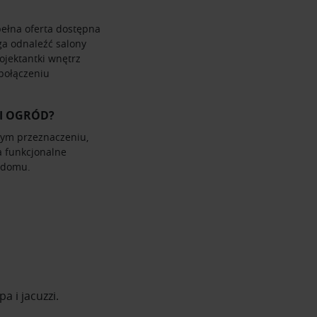
ełna oferta dostępna
ga odnaleźć salony
jektantki wnętrz
połączeniu
 I OGRÓD?
nym przeznaczeniu,
a funkcjonalne
 domu.
a i jacuzzi.