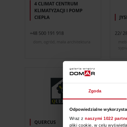
4 CLIMAT CENTRUM
KLIMATYZACJI I POMP
CIEPŁA
JYS
+48 500 191 918
22/ 2
dom, ogród, mała architektura
mebl
sypi
gabi
młod
oświ
doda
dywa
łazi
mała
Zgoda
Odpowiedzialne wykorzysta
Wraz z
naszymi 1022 partn
QUERCUS
VE
pliki cookie, w celu wyświet