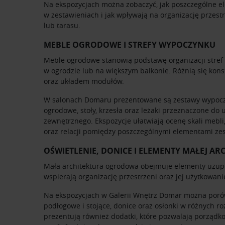
Na ekspozycjach można zobaczyć, jak poszczególne e
w zestawieniach i jak wpływają na organizację przest
lub tarasu.
MEBLE OGRODOWE I STREFY WYPOCZYNKU
Meble ogrodowe stanowią podstawę organizacji stref r
w ogrodzie lub na większym balkonie. Różnią się kons
oraz układem modułów.
W salonach Domaru prezentowane są zestawy wypocz
ogrodowe, stoły, krzesła oraz leżaki przeznaczone do
zewnętrznego. Ekspozycje ułatwiają ocenę skali mebli,
oraz relacji pomiędzy poszczególnymi elementami ze
OŚWIETLENIE, DONICE I ELEMENTY MAŁEJ AR
Mała architektura ogrodowa obejmuje elementy uzupe
wspierają organizację przestrzeni oraz jej użytkowan
Na ekspozycjach w Galerii Wnętrz Domar można poró
podłogowe i stojące, donice oraz osłonki w różnych r
prezentują również dodatki, które pozwalają porządko