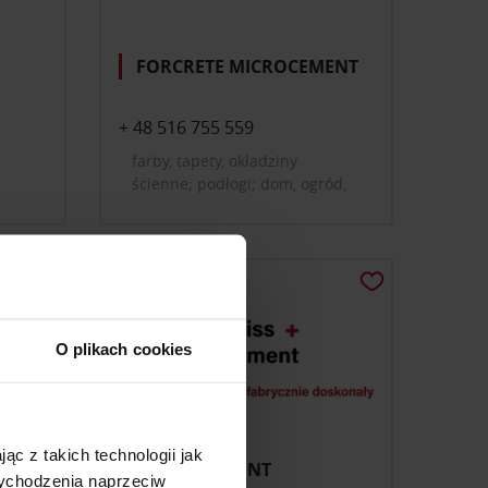
FORCRETE MICROCEMENT
+ 48 516 755 559
farby, tapety, okładziny
ścienne; podłogi; dom, ogród,
mała architektura
O plikach cookies
ąc z takich technologii jak
SWISS ELEMENT
 wychodzenia naprzeciw