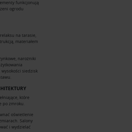
lementy funkcjonują
rzeni ogrodu
elaksu na tarasie,
trukcją, materiałem
ynkowe, narożniki
 użytkowania
 wysokości siedzisk
stawu.
CHITEKTURY
łniające, które
ie po zmroku.
wnać oświetlenie
ozmiarach. Salony
wać i wydzielać