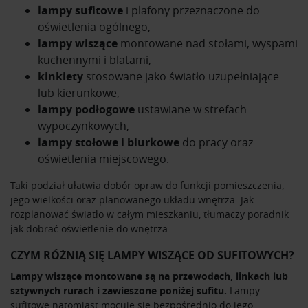
lampy sufitowe
i plafony przeznaczone do
oświetlenia ogólnego,
lampy wiszące
montowane nad stołami, wyspami
kuchennymi i blatami,
kinkiety
stosowane jako światło uzupełniające
lub kierunkowe,
lampy podłogowe
ustawiane w strefach
wypoczynkowych,
lampy stołowe i biurkowe
do pracy oraz
oświetlenia miejscowego.
Taki podział ułatwia dobór opraw do funkcji pomieszczenia,
jego wielkości oraz planowanego układu wnętrza. Jak
rozplanować światło w całym mieszkaniu, tłumaczy poradnik
jak dobrać oświetlenie do wnętrza
.
CZYM RÓŻNIĄ SIĘ LAMPY WISZĄCE OD SUFITOWYCH?
Lampy wiszące montowane są na przewodach, linkach lub
sztywnych rurach i zawieszone poniżej sufitu.
Lampy
sufitowe natomiast mocuje się bezpośrednio do jego