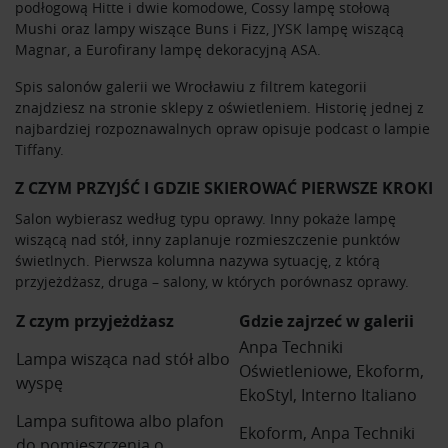
podłogową Hitte i dwie komodowe, Cossy lampę stołową
Mushi oraz lampy wiszące Buns i Fizz, JYSK lampę wiszącą
Magnar, a Eurofirany lampę dekoracyjną ASA.
Spis salonów galerii we Wrocławiu z filtrem kategorii
znajdziesz na stronie
sklepy z oświetleniem
. Historię jednej z
najbardziej rozpoznawalnych opraw opisuje podcast o
lampie
Tiffany
.
Z CZYM PRZYJŚĆ I GDZIE SKIEROWAĆ PIERWSZE KROKI
Salon wybierasz według typu oprawy. Inny pokaże lampę
wiszącą nad stół, inny zaplanuje rozmieszczenie punktów
świetlnych. Pierwsza kolumna nazywa sytuację, z którą
przyjeżdżasz, druga – salony, w których porównasz oprawy.
Z czym przyjeżdżasz
Gdzie zajrzeć w galerii
Anpa Techniki
Lampa wisząca nad stół albo
Oświetleniowe, Ekoform,
wyspę
EkoStyl, Interno Italiano
Lampa sufitowa albo plafon
Ekoform, Anpa Techniki
do pomieszczenia o