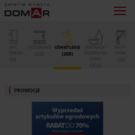
SZAFY I
PRZEDPOKÓJ
OŚWIETLENIE
DEKORACJE I
TEKSTYLIA,
GARDEROBY
DODATKI DO
DYWANY
(50)
(309)
DOMU
(59)
(207)
(355)
PROMOCJE