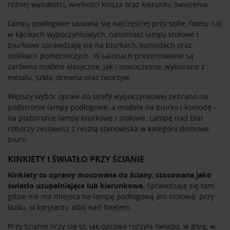
różnej wysokości, wielkości klosza oraz kierunku świecenia.
Lampy podłogowe ustawia się najczęściej przy sofie, fotelu lub
w kącikach wypoczynkowych, natomiast lampy stołowe i
biurkowe sprawdzają się na biurkach, komodach oraz
stolikach pomocniczych. W salonach prezentowane są
zarówno modele klasyczne, jak i nowoczesne, wykonane z
metalu, szkła, drewna oraz tworzyw.
Węższy wybór opraw do strefy wypoczynkowej zebrano na
podstronie
lampy podłogowe
, a modele na biurko i komodę –
na podstronie
lampy biurkowe i stołowe
. Lampę nad blat
roboczy zestawisz z resztą stanowiska w kategorii
domowe
biuro
.
KINKIETY I ŚWIATŁO PRZY ŚCIANIE
Kinkiety to oprawy mocowane do ściany, stosowane jako
światło uzupełniające lub kierunkowe.
Sprawdzają się tam,
gdzie nie ma miejsca na lampę podłogową ani stołową: przy
łóżku, w korytarzu albo nad fotelem.
Przy ścianie liczy się to, jak oprawa rozsyła światło: w górę, w