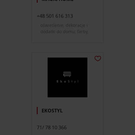
+48 501 616 313
oświetlenie; dekoracje i
dodatki do domu; farby,
tapety, okładziny ścienne
EKOSTYL
71/ 78 10 366