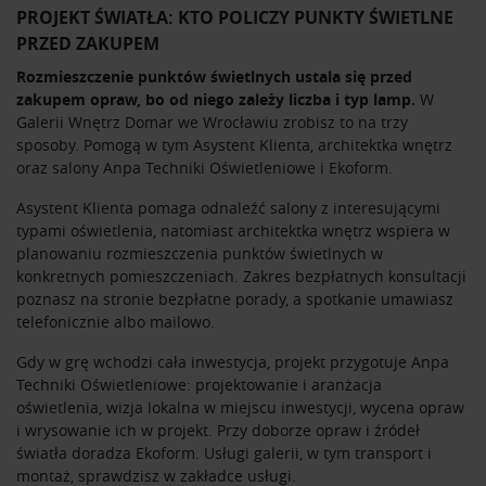
PROJEKT ŚWIATŁA: KTO POLICZY PUNKTY ŚWIETLNE
PRZED ZAKUPEM
Rozmieszczenie punktów świetlnych ustala się przed
zakupem opraw, bo od niego zależy liczba i typ lamp.
W
Galerii Wnętrz Domar we Wrocławiu zrobisz to na trzy
sposoby. Pomogą w tym Asystent Klienta, architektka wnętrz
oraz salony Anpa Techniki Oświetleniowe i Ekoform.
Asystent Klienta pomaga odnaleźć salony z interesującymi
typami oświetlenia, natomiast architektka wnętrz wspiera w
planowaniu rozmieszczenia punktów świetlnych w
konkretnych pomieszczeniach. Zakres bezpłatnych konsultacji
poznasz na stronie
bezpłatne porady
, a spotkanie umawiasz
telefonicznie albo mailowo.
Gdy w grę wchodzi cała inwestycja, projekt przygotuje Anpa
Techniki Oświetleniowe: projektowanie i aranżacja
oświetlenia, wizja lokalna w miejscu inwestycji, wycena opraw
i wrysowanie ich w projekt. Przy doborze opraw i źródeł
światła doradza Ekoform. Usługi galerii, w tym transport i
montaż, sprawdzisz w zakładce
usługi
.