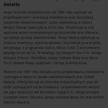
światło
Partnerzy mogą połączyć te informacje z innymi danymi
otrzymanymi od Ciebie lub uzyskanymi podczas
Anpa Techniki Oświetleniowe
od 1996 roku zajmuje się
korzystania z ich usług.
projektowaniem i aranżacją oświetlenia oraz sprzedażą
systemów oświetleniowych. Salon oświetlenia w Galerii
Wnętrz Domar otworzyła w 2018 roku. Prezentuje w nim
wybrane wzory renomowanych producentów oraz dobiera i
sprzedaje oprawy oświetleniowe. Wizję lokalną wykonuje w
miejscu inwestycji, wycenia oprawy i wrysowuje je w projekt,
korzystając z programów Dialux, Relux i CAD. Z architektami
współpracuje od lat. W katalogu tej kategorii ma m.in. lampy
wiszące Orezzo i Mumbles, lampy stołowe Meta oraz Muni
TLCH, kinkiet Ribby Up&Down i lampę ścienną Kliva.
Ekoform
od 1997 roku doradza przy projektowaniu oświetlenia
i pomaga w doborze opraw oświetleniowych oraz źródeł
światła. Ofertę kieruje do klientów indywidualnych oraz do
osób zajmujących się architekturą i projektowaniem wnętrz.
Na jego ekspozycji we Wrocławiu stoją m.in. lampy wiszące
Luceplan Hono i Discoco, lampa sufitowa Beep On oraz kinkiet
Panzeri Murane.