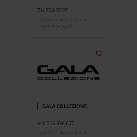
71/ 793 97 97
meble; salon; jadalnia;
sypialnia; szafy i
garderoby; oświetlenie;
tekstylia, dywany
GALA COLLEZIONE
+48 516 396 607
meble; salon; jadalnia;