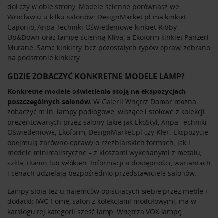
dół czy w obie strony. Modele ścienne porównasz we
Wrocławiu u kilku salonów: DesignMarket.pl ma kinkiet
Caponio, Anpa Techniki Oświetleniowe kinkiet Ribby
Up&Down oraz lampę ścienną Kliva, a Ekoform kinkiet Panzeri
Murane. Same kinkiety, bez pozostałych typów opraw, zebrano
na podstronie
kinkiety
.
GDZIE ZOBACZYĆ KONKRETNE MODELE LAMP?
Konkretne modele oświetlenia stoją na ekspozycjach
poszczególnych salonów.
W Galerii Wnętrz Domar można
zobaczyć m.in. lampy podłogowe, wiszące i stołowe z kolekcji
prezentowanych przez salony takie jak EkoStyl, Anpa Techniki
Oświetleniowe, Ekoform, DesignMarket.pl czy Kler. Ekspozycje
obejmują zarówno oprawy o rzeźbiarskich formach, jak i
modele minimalistyczne – z kloszami wykonanymi z metalu,
szkła, tkanin lub włókien. Informacji o dostępności, wariantach
i cenach udzielają bezpośrednio przedstawiciele salonów.
Lampy stoją też u najemców opisujących siebie przez meble i
dodatki:
IWC Home
, salon z kolekcjami modułowymi, ma w
katalogu tej kategorii sześć lamp,
Wnętrza VOX
lampę