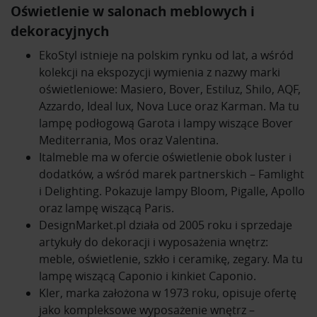
Oświetlenie w salonach meblowych i
dekoracyjnych
EkoStyl
istnieje na polskim rynku od lat, a wśród
kolekcji na ekspozycji wymienia z nazwy marki
oświetleniowe: Masiero, Bover, Estiluz, Shilo, AQF,
Azzardo, Ideal lux, Nova Luce oraz Karman. Ma tu
lampę podłogową Garota i lampy wiszące Bover
Mediterrania, Mos oraz Valentina.
Italmeble
ma w ofercie oświetlenie obok luster i
dodatków, a wśród marek partnerskich – Famlight
i Delighting. Pokazuje lampy Bloom, Pigalle, Apollo
oraz lampę wiszącą Paris.
DesignMarket.pl
działa od 2005 roku i sprzedaje
artykuły do dekoracji i wyposażenia wnętrz:
meble, oświetlenie, szkło i ceramikę, zegary. Ma tu
lampę wiszącą Caponio i kinkiet Caponio.
Kler
, marka założona w 1973 roku, opisuje ofertę
jako kompleksowe wyposażenie wnętrz –