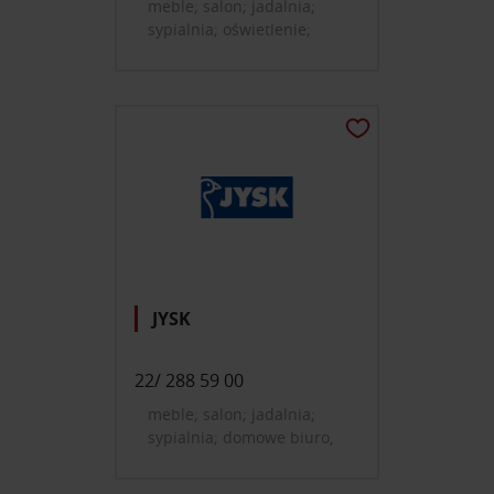
meble; salon; jadalnia;
sypialnia; oświetlenie;
dekoracje i dodatki do
domu; farby, tapety,
okładziny ścienne
JYSK
22/ 288 59 00
meble; salon; jadalnia;
sypialnia; domowe biuro,
gabinet; pokój dziecięcy i
młodzieżowy; przedpokój;