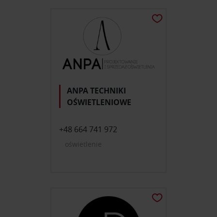
oświetlenie; dekoracje i
dodatki do domu; tekstylia,
dywany; drzwi, okna,
rolety; łazienka, wellness;
dom, ogród, mała
architektura
ANPA TECHNIKI
OŚWIETLENIOWE
+48 664 741 972
oświetlenie