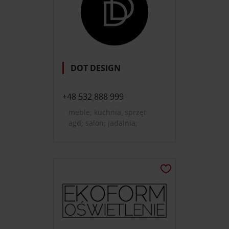
DOT DESIGN
+48 532 888 999
meble; kuchnia, sprzęt
agd; salon; jadalnia;
domowe biuro, gabinet;
oświetlenie; dekoracje i
dodatki do domu