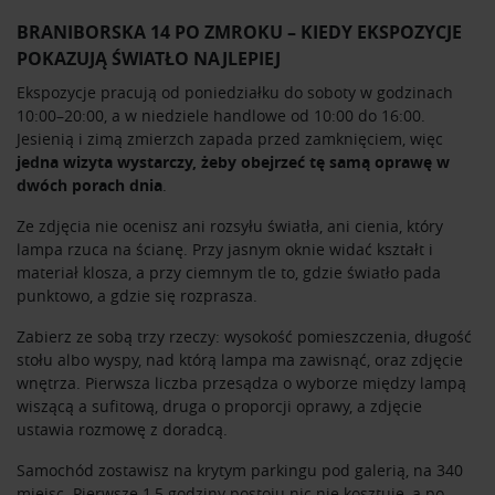
BRANIBORSKA 14 PO ZMROKU – KIEDY EKSPOZYCJE
POKAZUJĄ ŚWIATŁO NAJLEPIEJ
Ekspozycje pracują od poniedziałku do soboty w godzinach
10:00–20:00, a w niedziele handlowe od 10:00 do 16:00.
Jesienią i zimą zmierzch zapada przed zamknięciem, więc
jedna wizyta wystarczy, żeby obejrzeć tę samą oprawę w
dwóch porach dnia
.
Ze zdjęcia nie ocenisz ani rozsyłu światła, ani cienia, który
lampa rzuca na ścianę. Przy jasnym oknie widać kształt i
materiał klosza, a przy ciemnym tle to, gdzie światło pada
punktowo, a gdzie się rozprasza.
Zabierz ze sobą trzy rzeczy: wysokość pomieszczenia, długość
stołu albo wyspy, nad którą lampa ma zawisnąć, oraz zdjęcie
wnętrza. Pierwsza liczba przesądza o wyborze między lampą
wiszącą a sufitową, druga o proporcji oprawy, a zdjęcie
ustawia rozmowę z doradcą.
Samochód zostawisz na krytym parkingu pod galerią, na 340
miejsc. Pierwsze 1,5 godziny postoju nic nie kosztuje, a po