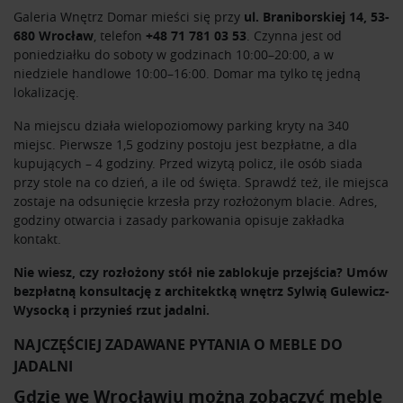
Galeria Wnętrz Domar mieści się przy
ul. Braniborskiej 14, 53-
680 Wrocław
, telefon
+48 71 781 03 53
. Czynna jest od
poniedziałku do soboty w godzinach 10:00–20:00, a w
niedziele handlowe 10:00–16:00. Domar ma tylko tę jedną
lokalizację.
Na miejscu działa wielopoziomowy parking kryty na 340
miejsc. Pierwsze 1,5 godziny postoju jest bezpłatne, a dla
kupujących – 4 godziny. Przed wizytą policz, ile osób siada
przy stole na co dzień, a ile od święta. Sprawdź też, ile miejsca
zostaje na odsunięcie krzesła przy rozłożonym blacie. Adres,
godziny otwarcia i zasady parkowania opisuje zakładka
kontakt
.
Nie wiesz, czy rozłożony stół nie zablokuje przejścia? Umów
bezpłatną konsultację
z architektką wnętrz Sylwią Gulewicz-
Wysocką i przynieś rzut jadalni.
NAJCZĘŚCIEJ ZADAWANE PYTANIA O MEBLE DO
JADALNI
Gdzie we Wrocławiu można zobaczyć meble