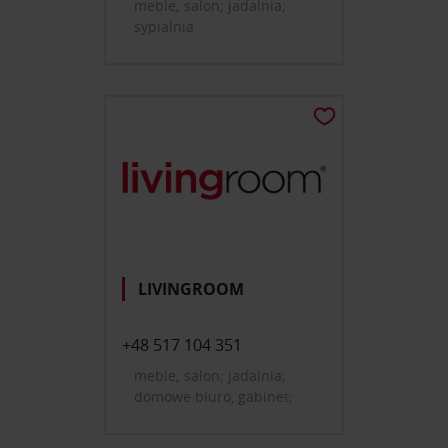
meble; salon; jadalnia;
sypialnia
LIVINGROOM
+48 517 104 351
meble; salon; jadalnia;
domowe biuro, gabinet;
przedpokój; tekstylia,
dywany