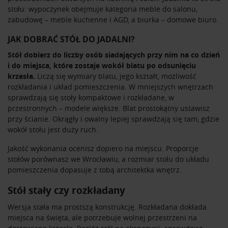
stołu: wypoczynek obejmuje kategoria
meble do salonu
,
zabudowę –
meble kuchenne i AGD
, a biurka –
domowe biuro
.
JAK DOBRAĆ STÓŁ DO JADALNI?
Stół dobierz do liczby osób siadających przy nim na co dzień
i do miejsca, które zostaje wokół blatu po odsunięciu
krzesła.
Liczą się wymiary blatu, jego kształt, możliwość
rozkładania i układ pomieszczenia. W mniejszych wnętrzach
sprawdzają się stoły kompaktowe i rozkładane, w
przestronnych – modele większe. Blat prostokątny ustawisz
przy ścianie. Okrągły i owalny lepiej sprawdzają się tam, gdzie
wokół stołu jest duży ruch.
Jakość wykonania ocenisz dopiero na miejscu. Proporcje
stołów porównasz we Wrocławiu, a rozmiar stołu do układu
pomieszczenia dopasuje z tobą architektka wnętrz.
Stół stały czy rozkładany
Wersja stała ma prostszą konstrukcję. Rozkładana dokłada
miejsca na święta, ale potrzebuje wolnej przestrzeni na