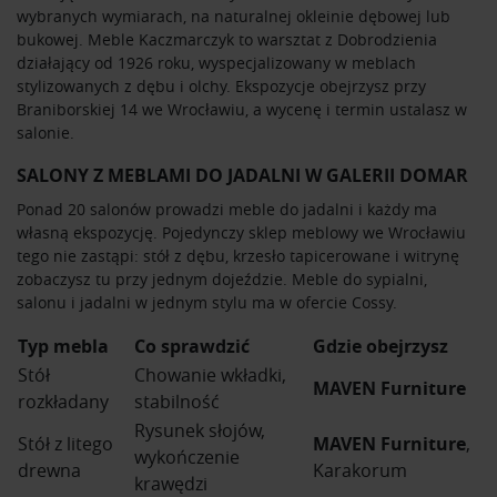
wybranych wymiarach, na naturalnej okleinie dębowej lub
bukowej.
Meble Kaczmarczyk
to warsztat z Dobrodzienia
działający od 1926 roku, wyspecjalizowany w meblach
stylizowanych z dębu i olchy. Ekspozycje obejrzysz przy
Braniborskiej 14 we Wrocławiu, a wycenę i termin ustalasz w
salonie.
SALONY Z MEBLAMI DO JADALNI W GALERII DOMAR
Ponad 20 salonów prowadzi meble do jadalni i każdy ma
własną ekspozycję. Pojedynczy sklep meblowy we Wrocławiu
tego nie zastąpi: stół z dębu, krzesło tapicerowane i witrynę
zobaczysz tu przy jednym dojeździe. Meble do sypialni,
salonu i jadalni w jednym stylu ma w ofercie
Cossy
.
Typ mebla
Co sprawdzić
Gdzie obejrzysz
Stół
Chowanie wkładki,
MAVEN Furniture
rozkładany
stabilność
Rysunek słojów,
Stół z litego
MAVEN Furniture
,
wykończenie
drewna
Karakorum
krawędzi