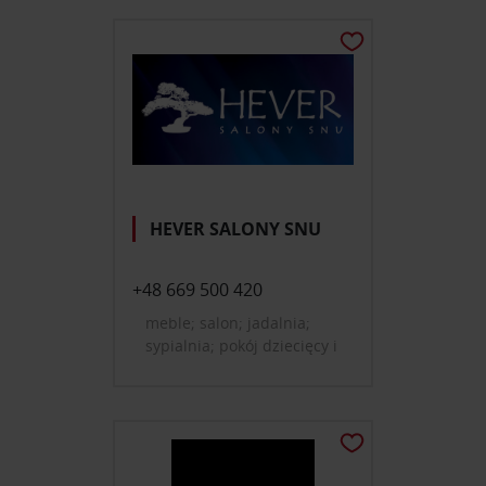
HEVER SALONY SNU
+48 669 500 420
meble; salon; jadalnia;
sypialnia; pokój dziecięcy i
młodzieżowy; tekstylia,
dywany