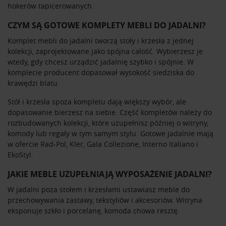
hokerów tapicerowanych.
CZYM SĄ GOTOWE KOMPLETY MEBLI DO JADALNI?
Komplet mebli do jadalni tworzą stoły i krzesła z jednej
kolekcji, zaprojektowane jako spójna całość. Wybierzesz je
wtedy, gdy chcesz urządzić jadalnię szybko i spójnie. W
komplecie producent dopasował wysokość siedziska do
krawędzi blatu.
Stół i krzesła spoza kompletu dają większy wybór, ale
dopasowanie bierzesz na siebie. Część kompletów należy do
rozbudowanych kolekcji, które uzupełnisz później o witryny,
komody lub regały w tym samym stylu. Gotowe jadalnie mają
w ofercie
Rad-Pol
,
Kler
,
Gala Collezione
,
Interno Italiano
i
EkoStyl
.
JAKIE MEBLE UZUPEŁNIAJĄ WYPOSAŻENIE JADALNI?
W jadalni poza stołem i krzesłami ustawiasz meble do
przechowywania zastawy, tekstyliów i akcesoriów. Witryna
eksponuje szkło i porcelanę, komoda chowa resztę.