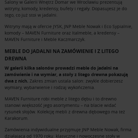
Salony w Galerii Wnętrz Domar we Wrocławiu prezentują
witryny, komody, kredensy, bufety i regały. Dopasujesz je do
tego, co już stoi w jadalni.
Witryny mają w ofercie
JYSK
,
JNP Meble Nowak
i
Eco Sypialnie
,
komody –
MAVEN Furniture
oraz
Italmeble
, a kredensy –
MAVEN Furniture i
Meble Kaczmarczyk
.
MEBLE DO JADALNI NA ZAMÓWIENIE I Z LITEGO
DREWNA
W galerii kilka salonów prowadzi meble do jadalni na
zamówienie i na wymiar, a stoły z litego drewna pokazują
dwa z nich.
Zakres zmian ustala salon: zwykle dobierzesz
wymiary, wybarwienie i rodzaj wykończenia.
MAVEN Furniture
robi meble z litego dębu i to drewno
stanowi większość jego asortymentu – na blacie widać
rysunek słojów. Kolekcję mebli z drewna dębowego ma też
Karakorum
.
Zamówienia indywidualne przyjmuje
JNP Meble Nowak
, firma
działająca od 1970 roku: klasyczne i nowoczesne stoły w