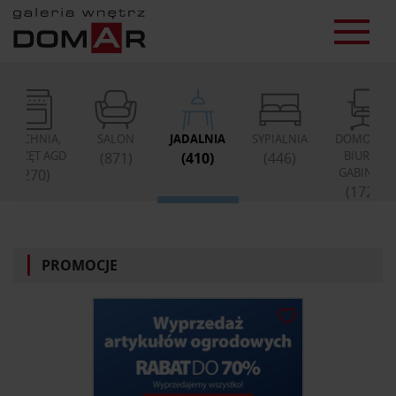
KUCHNIA,
SALON
JADALNIA
SYPIALNIA
DOMOWE
SPRZĘT AGD
BIURO,
(871)
(410)
(446)
GABINET
(270)
(172)
PROMOCJE