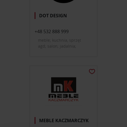
DOT DESIGN
+48 532 888 999
meble; kuchnia, sprzęt
agd; salon; jadalnia;
domowe biuro, gabinet;
oświetlenie; dekoracje i
dodatki do domu
MEBLE KACZMARCZYK