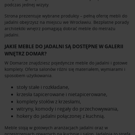
podczas jednej wizyty.
Strona prezentuje wybrane produkty – pełną ofertę mebli do
jadalni obejrzysz na miejscu we Wrocławiu. Bezpłatne porady
architektki wnętrz pomagają dobrać meble do metrażu
jadalni.
JAKIE MEBLE DO JADALNI SĄ DOSTĘPNE W GALERII
WNĘTRZ DOMAR?
W Domarze znajdziesz pojedyncze meble do jadalni i gotowe
komplety. Oferta salonów różni się materiałem, wymiarami i
sposobem użytkowania.
stoły stałe i rozkładane,
krzesła tapicerowane i nietapicerowane,
komplety stołów z krzesłami,
witryny, komody i regały do przechowywania,
hokery do jadalni połączonej z kuchnią.
Meble stoją w gotowych aranżacjach jadalni oraz w
przestrzeniach otwartych na kuchnię i salon. Jadalnia to strefa