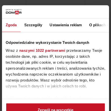
71/ 781 03 58
meble; salon; jadalnia
Zgoda
Szczegóły
Ustawienia reklam
O plikach c
Odpowiedzialne wykorzystanie Twoich danych
Wraz z
naszymi 1022 partnerami
przetwarzamy Twoje
osobiste dane, np. adres IP, korzystając z takich
technologii jak pliki cookie, w celu wyświetlania
spersonalizowanych reklam i treści, analizowania tychże,
wychodzenia naprzeciw oczekiwaniom użytkowników i
rozwoju produktów. Masz wybór odnośnie tego, kto
INTERNO ITALIANO
używa Twoich danych i w jakich celach to robi.
Jeśli wyrazisz na to zgodę, chcielibyśmy również:
+48 697 661 307
Gromadzić dane dotyczące Twojej lokalizacji
meble; salon; jadalnia;
Zezwól na wszystkie
geograficznej z dokładnością nawet do kilku metrów