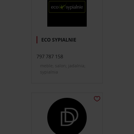
ECO SYPIALNIE
797 787 158
meble; salon; jadalnia;
sypialnia