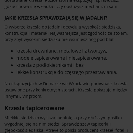
dostawiane krzesła. Rozłóż stół na ekspozycji: sprawdzisz,
gdzie chowa się wkładka i czy obsłużysz mechanizm sam.
JAKIE KRZESŁA SPRAWDZAJĄ SIĘ W JADALNI?
O wyborze krzesła do jadalni decydują wysokość siedziska,
konstrukcja i materiał. Najważniejsza jest zgodność ze stołem:
przy zbyt wysokim siedzisku nie wsuniesz nóg pod blat.
krzesła drewniane, metalowe i z tworzyw,
modele tapicerowane i nietapicerowane,
krzesła z podłokietnikami i bez,
lekkie konstrukcje do częstego przestawiania.
Na ekspozycjach w Domarze we Wrocławiu porównasz krzesła
ustawione przy konkretnych stołach. Krzesła pokazuje między
innymi
Livingroom
.
Krzesła tapicerowane
Miękkie siedzisko wycisza jadalnię, a przy dłuższym posiłku
wygodniej się na nim siedzi. Sprawdź szew tapicerki i
głębokość siedziska.
Atreve
to polski producent krzeseł, foteli i