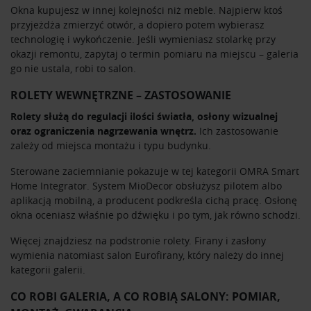
Okna kupujesz w innej kolejności niż meble. Najpierw ktoś
przyjeżdża zmierzyć otwór, a dopiero potem wybierasz
technologię i wykończenie. Jeśli wymieniasz stolarkę przy
okazji remontu, zapytaj o termin pomiaru na miejscu – galeria
go nie ustala, robi to salon.
ROLETY WEWNĘTRZNE – ZASTOSOWANIE
Rolety służą do regulacji ilości światła, osłony wizualnej
oraz ograniczenia nagrzewania wnętrz.
Ich zastosowanie
zależy od miejsca montażu i typu budynku.
Sterowane zaciemnianie pokazuje w tej kategorii
OMRA Smart
Home Integrator
. System MioDecor obsłużysz pilotem albo
aplikacją mobilną, a producent podkreśla cichą pracę. Osłonę
okna oceniasz właśnie po dźwięku i po tym, jak równo schodzi.
Więcej znajdziesz na podstronie
rolety
. Firany i zasłony
wymienia natomiast salon
Eurofirany
, który należy do innej
kategorii galerii.
CO ROBI GALERIA, A CO ROBIĄ SALONY: POMIAR,