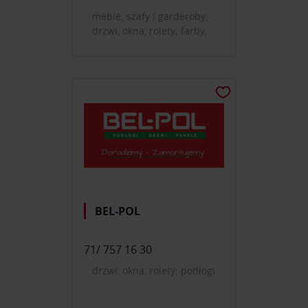
meble; szafy i garderoby;
drzwi, okna, rolety; farby,
tapety, okładziny ścienne;
podłogi; schody
BEL-POL
71/ 757 16 30
drzwi, okna, rolety; podłogi