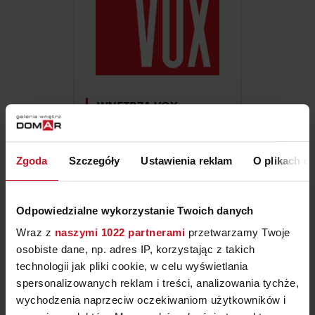
WNĘTRZA VOX
71/ 349 99 77
Zgoda
Szczegóły
Ustawienia reklam
O plikach c
meble; salon; jadalnia;
sypialnia; domowe biuro,
gabinet; pokój dziecięcy i
Odpowiedzialne wykorzystanie Twoich danych
młodzieżowy; szafy i
garderoby; oświetlenie;
Wraz z
naszymi 1022 partnerami
przetwarzamy Twoje
Drzwi, okna i rolety we
dekoracje i dodatki do
osobiste dane, np. adres IP, korzystając z takich
domu; tekstylia, dywany;
technologii jak pliki cookie, w celu wyświetlania
drzwi, okna, rolety; farby,
Wrocławiu – Galeria
spersonalizowanych reklam i treści, analizowania tychże,
tapety, okładziny ścienne;
podłogi
wychodzenia naprzeciw oczekiwaniom użytkowników i
Wnętrz Domar