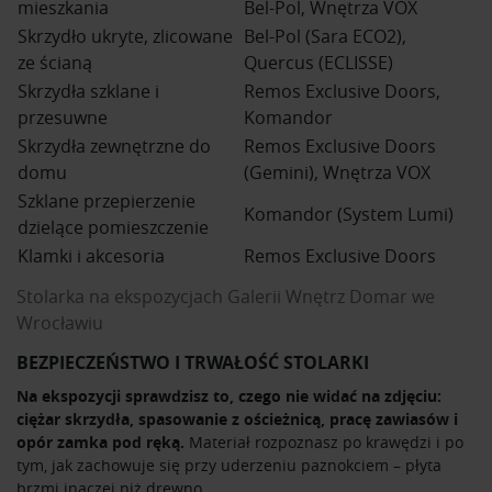
mieszkania
Bel-Pol, Wnętrza VOX
Skrzydło ukryte, zlicowane
Bel-Pol (Sara ECO2),
ze ścianą
Quercus (ECLISSE)
Skrzydła szklane i
Remos Exclusive Doors,
przesuwne
Komandor
Skrzydła zewnętrzne do
Remos Exclusive Doors
domu
(Gemini), Wnętrza VOX
Szklane przepierzenie
Komandor (System Lumi)
dzielące pomieszczenie
Klamki i akcesoria
Remos Exclusive Doors
Stolarka na ekspozycjach Galerii Wnętrz Domar we
Wrocławiu
BEZPIECZEŃSTWO I TRWAŁOŚĆ STOLARKI
Na ekspozycji sprawdzisz to, czego nie widać na zdjęciu:
ciężar skrzydła, spasowanie z ościeżnicą, pracę zawiasów i
opór zamka pod ręką.
Materiał rozpoznasz po krawędzi i po
tym, jak zachowuje się przy uderzeniu paznokciem – płyta
brzmi inaczej niż drewno.