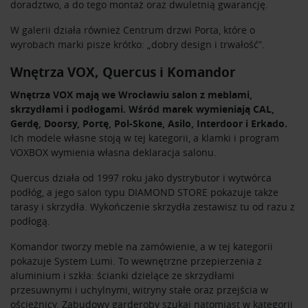
doradztwo, a do tego montaż oraz dwuletnią gwarancję.
W galerii działa również
Centrum drzwi Porta
, które o
wyrobach marki pisze krótko: „dobry design i trwałość”.
Wnętrza VOX, Quercus i Komandor
Wnętrza VOX
mają we Wrocławiu salon z meblami,
skrzydłami i podłogami. Wśród marek wymieniają CAL,
Gerdę, Doorsy, Portę, Pol-Skone, Asilo, Interdoor i Erkado.
Ich modele własne stoją w tej kategorii, a klamki i program
VOXBOX wymienia własna deklaracja salonu.
Quercus
działa od 1997 roku jako dystrybutor i wytwórca
podłóg, a jego salon typu DIAMOND STORE pokazuje także
tarasy i skrzydła. Wykończenie skrzydła zestawisz tu od razu z
podłogą
.
Komandor
tworzy meble na zamówienie, a w tej kategorii
pokazuje System Lumi. To wewnętrzne przepierzenia z
aluminium i szkła: ścianki dzielące ze skrzydłami
przesuwnymi i uchylnymi, witryny stałe oraz przejścia w
ościeżnicy. Zabudowy garderoby szukaj natomiast w kategorii