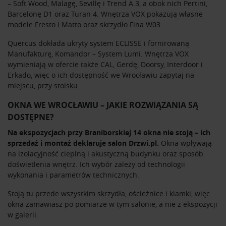
– Soft Wood, Malagę, Sevillę i Trend A.3, a obok nich Pertini,
Barcelonę D1 oraz Turan 4. Wnętrza VOX pokazują własne
modele Fresto i Matto oraz skrzydło Fina W03.
Quercus dokłada ukryty system ECLISSE i fornirowaną
Manufakturę, Komandor – System Lumi. Wnętrza VOX
wymieniają w ofercie także CAL, Gerdę, Doorsy, Interdoor i
Erkado, więc o ich dostępność we Wrocławiu zapytaj na
miejscu, przy stoisku.
OKNA WE WROCŁAWIU – JAKIE ROZWIĄZANIA SĄ
DOSTĘPNE?
Na ekspozycjach przy Braniborskiej 14 okna nie stoją – ich
sprzedaż i montaż deklaruje salon Drzwi.pl.
Okna wpływają
na izolacyjność cieplną i akustyczną budynku oraz sposób
doświetlenia wnętrz. Ich wybór zależy od technologii
wykonania i parametrów technicznych.
Stoją tu przede wszystkim skrzydła, ościeżnice i klamki, więc
okna zamawiasz po pomiarze w tym salonie, a nie z ekspozycji
w galerii.