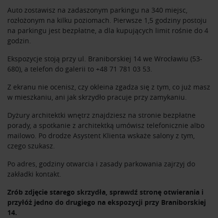
Auto zostawisz na zadaszonym parkingu na 340 miejsc,
rozłożonym na kilku poziomach. Pierwsze 1,5 godziny postoju
na parkingu jest bezpłatne, a dla kupujących limit rośnie do 4
godzin.
Ekspozycje stoją przy ul. Braniborskiej 14 we Wrocławiu (53-
680), a telefon do galerii to +48 71 781 03 53.
Z ekranu nie ocenisz, czy okleina zgadza się z tym, co już masz
w mieszkaniu, ani jak skrzydło pracuje przy zamykaniu.
Dyżury architektki wnętrz znajdziesz na stronie
bezpłatne
porady
, a spotkanie z architektką umówisz telefonicznie albo
mailowo. Po drodze Asystent Klienta wskaże salony z tym,
czego szukasz.
Po adres, godziny otwarcia i zasady parkowania zajrzyj do
zakładki
kontakt
.
Zrób zdjęcie starego skrzydła, sprawdź stronę otwierania i
przyłóż jedno do drugiego na ekspozycji przy Braniborskiej
14.