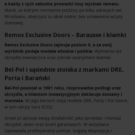
a każdy z tych salonów prowadzi inny wycinek tematu.
Partnerzy mogą połączyć te informacje z innymi danymi
Marki, za którymi normalnie jeździsz po kilku adresach we
otrzymanymi od Ciebie lub uzyskanymi podczas
Wrocławiu, obejrzysz tu obok siebie, bez umawiania wizyty
korzystania z ich usług.
domowej.
Remos Exclusive Doors – Barausse i klamki
Remos Exclusive Doors
zajmuje poziom 0, a za swój
wyróżnik podaje modele włoskie i polskie.
Wymienia też
skrzydła zewnętrzne oraz szeroki asortyment klamek.
Bel-Pol i sąsiednie stoiska z markami DRE,
Porta i Barański
Bel-Pol
powstał w 1991 roku, rozprowadza podłogi oraz
skrzydła, a klientom inwestycyjnym deklaruje dostawy i
montaże.
W jego kartach stoją modele DRE, Porty i Pol-Skone,
w tym ukryty Sara ECO2.
Drzwi.pl
opisuje swoją działalność jako sprzedaż i montaż
skrzydeł, okien oraz bram garażowych. W wizytówce
zapowiada profesjonalny pomiar, bogatą ekspozycję i