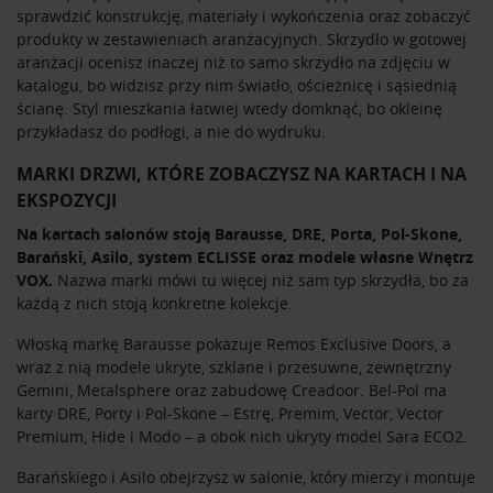
sprawdzić konstrukcję, materiały i wykończenia oraz zobaczyć
produkty w zestawieniach aranżacyjnych. Skrzydło w gotowej
aranżacji ocenisz inaczej niż to samo skrzydło na zdjęciu w
katalogu, bo widzisz przy nim światło, ościeżnicę i sąsiednią
ścianę. Styl mieszkania łatwiej wtedy domknąć, bo okleinę
przykładasz do podłogi, a nie do wydruku.
MARKI DRZWI, KTÓRE ZOBACZYSZ NA KARTACH I NA
EKSPOZYCJI
Na kartach salonów stoją Barausse, DRE, Porta, Pol-Skone,
Barański, Asilo, system ECLISSE oraz modele własne Wnętrz
VOX.
Nazwa marki mówi tu więcej niż sam typ skrzydła, bo za
każdą z nich stoją konkretne kolekcje.
Włoską markę Barausse pokazuje Remos Exclusive Doors, a
wraz z nią modele ukryte, szklane i przesuwne, zewnętrzny
Gemini, Metalsphere oraz zabudowę Creadoor. Bel-Pol ma
karty DRE, Porty i Pol-Skone – Estrę, Premim, Vector, Vector
Premium, Hide i Modo – a obok nich ukryty model Sara ECO2.
Barańskiego i Asilo obejrzysz w salonie, który mierzy i montuje