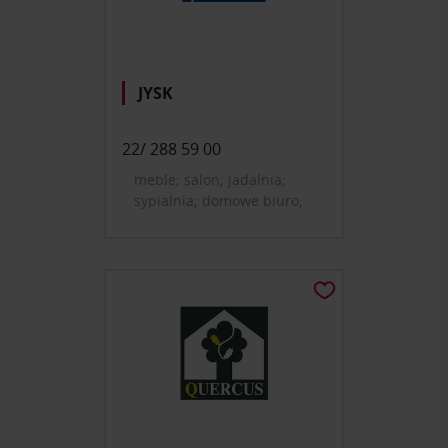
JYSK
22/ 288 59 00
meble; salon; jadalnia;
sypialnia; domowe biuro,
gabinet; pokój dziecięcy i
młodzieżowy; przedpokój;
oświetlenie; dekoracje i
dodatki do domu; tekstylia,
dywany; drzwi, okna,
rolety; łazienka, wellness;
dom, ogród, mała
architektura