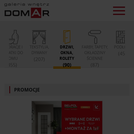
DEKORACJE I
TEKSTYLIA,
DRZWI,
FARBY, TAPETY,
PODŁOGI
DODATKI DO
DYWANY
OKNA,
OKŁADZINY
(45)
DOMU
ROLETY
ŚCIENNE
(207)
(355)
(90)
(87)
PROMOCJE