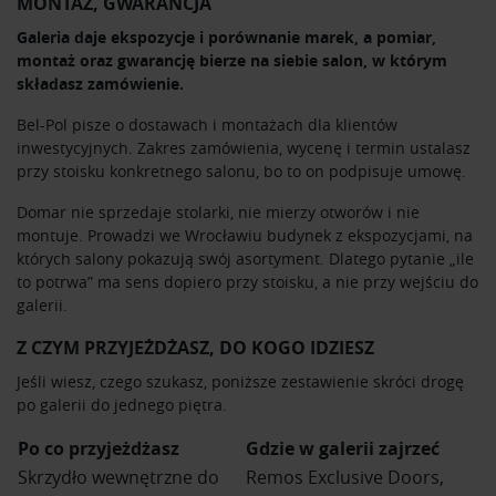
MONTAŻ, GWARANCJA
Galeria daje ekspozycje i porównanie marek, a pomiar,
montaż oraz gwarancję bierze na siebie salon, w którym
składasz zamówienie.
Bel-Pol
pisze o dostawach i montażach dla klientów
inwestycyjnych. Zakres zamówienia, wycenę i termin ustalasz
przy stoisku konkretnego salonu, bo to on podpisuje umowę.
Domar nie sprzedaje stolarki, nie mierzy otworów i nie
montuje. Prowadzi we Wrocławiu budynek z ekspozycjami, na
których salony pokazują swój asortyment. Dlatego pytanie „ile
to potrwa” ma sens dopiero przy stoisku, a nie przy wejściu do
galerii.
Z CZYM PRZYJEŻDŻASZ, DO KOGO IDZIESZ
Jeśli wiesz, czego szukasz, poniższe zestawienie skróci drogę
po galerii do jednego piętra.
Po co przyjeżdżasz
Gdzie w galerii zajrzeć
Skrzydło wewnętrzne do
Remos Exclusive Doors,