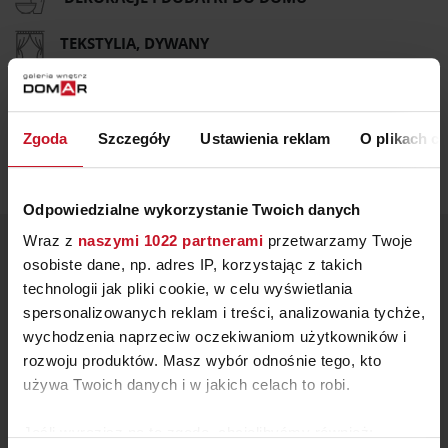
TEKSTYLIA, DYWANY
DRZWI, OKNA, ROLETY
FARBY, TAPETY, OKŁADZINY ŚCIENNE
Zgoda
Szczegóły
Ustawienia reklam
O plikach c
PODŁOGI
Odpowiedzialne wykorzystanie Twoich danych
Wraz z
naszymi 1022 partnerami
przetwarzamy Twoje
WYBRANE PRODUKTY
osobiste dane, np. adres IP, korzystając z takich
technologii jak pliki cookie, w celu wyświetlania
spersonalizowanych reklam i treści, analizowania tychże,
wychodzenia naprzeciw oczekiwaniom użytkowników i
rozwoju produktów. Masz wybór odnośnie tego, kto
używa Twoich danych i w jakich celach to robi.
Jeśli wyrazisz na to zgodę, chcielibyśmy również: