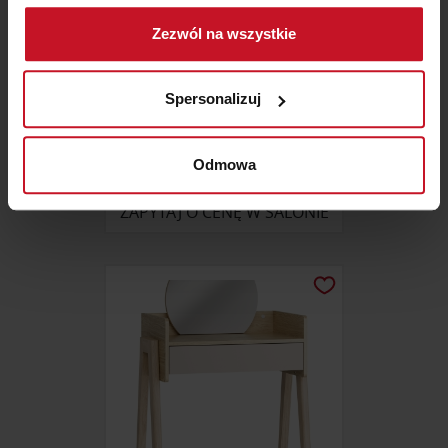
Gromadzić dane dotyczące Twojej lokalizacji
Zezwól na wszystkie
geograficznej z dokładnością nawet do kilku metrów
Identyfikować Twoje urządzenie, aktywnie
analizując charakteryzującego je zbiory danych
Spersonalizuj
(fingerprinting, czyli wirtualny odcisk palca)
Dowiedz się więcej odnośnie tego, jak Twoje osobiste
KRZESŁO UNI
dane są przetwarzane oraz ustaw własne preferencje w
Odmowa
sekcji szczegółów
. W Deklaracji plików cookie możesz
zmienić lub wycofać swoją zgodę w dowolnej chwili.
ZAPYTAJ O CENĘ W SALONIE
Wykorzystujemy pliki cookie do spersonalizowania treści
i reklam, aby oferować funkcje społecznościowe i
analizować ruch w naszej witrynie. Informacje o tym, jak
korzystasz z naszej witryny, udostępniamy partnerom
społecznościowym, reklamowym i analitycznym.
Partnerzy mogą połączyć te informacje z innymi danymi
otrzymanymi od Ciebie lub uzyskanymi podczas
korzystania z ich usług.