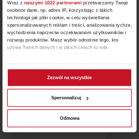
Wraz z
naszymi 1022 partnerami
przetwarzamy Twoje
osobiste dane, np. adres IP, korzystając z takich
technologii jak pliki cookie, w celu wyświetlania
spersonalizowanych reklam i treści, analizowania tychże,
LAMPA FLOR
wychodzenia naprzeciw oczekiwaniom użytkowników i
rozwoju produktów. Masz wybór odnośnie tego, kto
ZAPYTAJ O CENĘ W SALONIE
używa Twoich danych i w jakich celach to robi.
Jeśli wyrazisz na to zgodę, chcielibyśmy również:
Gromadzić dane dotyczące Twojej lokalizacji
Zezwól na wszystkie
geograficznej z dokładnością nawet do kilku metrów
Identyfikować Twoje urządzenie, aktywnie
analizując charakteryzującego je zbiory danych
Spersonalizuj
(fingerprinting, czyli wirtualny odcisk palca)
Dowiedz się więcej odnośnie tego, jak Twoje osobiste
dane są przetwarzane oraz ustaw własne preferencje w
Odmowa
sekcji szczegółów
. W Deklaracji plików cookie możesz
zmienić lub wycofać swoją zgodę w dowolnej chwili.