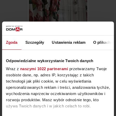
Zgoda
Szczegóły
Ustawienia reklam
O plikach c
ZASŁONA Z KOLOROWEJ
Odpowiedzialne wykorzystanie Twoich danych
TKANINY
Wraz z
naszymi 1022 partnerami
przetwarzamy Twoje
OD
42 ZŁ/MB
osobiste dane, np. adres IP, korzystając z takich
technologii jak pliki cookie, w celu wyświetlania
spersonalizowanych reklam i treści, analizowania tychże,
wychodzenia naprzeciw oczekiwaniom użytkowników i
rozwoju produktów. Masz wybór odnośnie tego, kto
używa Twoich danych i w jakich celach to robi.