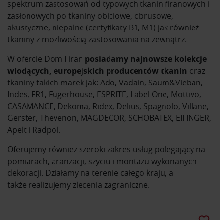
spektrum zastosowań od typowych tkanin firanowych i
zasłonowych po tkaniny obiciowe, obrusowe,
akustyczne, niepalne (certyfikaty B1, M1) jak również
tkaniny z możliwością zastosowania na zewnątrz.
W ofercie Dom Firan
posiadamy najnowsze kolekcje
wiodących, europejskich producentów tkanin
oraz
tkaniny takich marek jak: Ado, Vadain, Saum&Vieban,
Indes, FR1, Fugerhouse, ESPRITE, Label One, Mottivo,
CASAMANCE, Dekoma, Ridex, Delius, Spagnolo, Villane,
Gerster, Thevenon, MAGDECOR, SCHOBATEX, EIFINGER,
Apelt i Radpol.
Oferujemy również szeroki zakres usług polegający na
pomiarach, aranżacji, szyciu i montażu wykonanych
dekoracji. Działamy na terenie całego kraju, a
także realizujemy zlecenia zagraniczne.