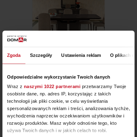
Zgoda
Szczegóły
Ustawienia reklam
O plikach c
KOLEKCJA NYX
ZAPYTAJ O CENĘ W SALONIE
Odpowiedzialne wykorzystanie Twoich danych
Wraz z
naszymi 1022 partnerami
przetwarzamy Twoje
osobiste dane, np. adres IP, korzystając z takich
technologii jak pliki cookie, w celu wyświetlania
spersonalizowanych reklam i treści, analizowania tychże,
wychodzenia naprzeciw oczekiwaniom użytkowników i
rozwoju produktów. Masz wybór odnośnie tego, kto
używa Twoich danych i w jakich celach to robi.