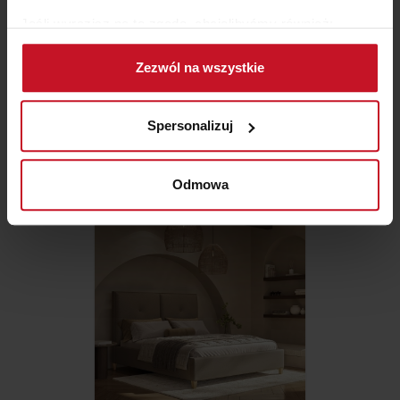
Jeśli wyrazisz na to zgodę, chcielibyśmy również:
Gromadzić dane dotyczące Twojej lokalizacji
Zezwól na wszystkie
geograficznej z dokładnością nawet do kilku metrów
Identyfikować Twoje urządzenie, aktywnie
REGAŁ FROST NATUREDESIGN
analizując charakteryzującego je zbiory danych
Spersonalizuj
(fingerprinting, czyli wirtualny odcisk palca)
ZAPYTAJ O CENĘ W SALONIE
Dowiedz się więcej odnośnie tego, jak Twoje osobiste
dane są przetwarzane oraz ustaw własne preferencje w
Odmowa
sekcji szczegółów
. W Deklaracji plików cookie możesz
zmienić lub wycofać swoją zgodę w dowolnej chwili.
Wykorzystujemy pliki cookie do spersonalizowania treści
i reklam, aby oferować funkcje społecznościowe i
analizować ruch w naszej witrynie. Informacje o tym, jak
korzystasz z naszej witryny, udostępniamy partnerom
społecznościowym, reklamowym i analitycznym.
Partnerzy mogą połączyć te informacje z innymi danymi
otrzymanymi od Ciebie lub uzyskanymi podczas