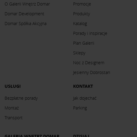
O Galerii Wnętrz Domar
Promocje
Domar Development
Produkty
Domar Spółka Akcyjna
Katalog
Porady i inspiracje
Plan Galerii
Sklepy
Noc z Designem
Jesienny Dobrostan
USŁUGI
KONTAKT
Bezpłatne porady
Jak dojechać
Montaż
Parking
Transport
GALERIA WNĘTRZ DOMAR
DZISIAJ