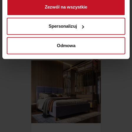
Gromadzić dane dotyczące Twojej lokalizacji
Zezwól na wszystkie
geograficznej z dokładnością nawet do kilku metrów
Identyfikować Twoje urządzenie, aktywnie
analizując charakteryzującego je zbiory danych
PODUSZKA FEELME
Spersonalizuj
(fingerprinting, czyli wirtualny odcisk palca)
Dowiedz się więcej odnośnie tego, jak Twoje osobiste
ZAPYTAJ O CENĘ W SALONIE
dane są przetwarzane oraz ustaw własne preferencje w
Odmowa
sekcji szczegółów
. W Deklaracji plików cookie możesz
zmienić lub wycofać swoją zgodę w dowolnej chwili.
Wykorzystujemy pliki cookie do spersonalizowania treści
i reklam, aby oferować funkcje społecznościowe i
analizować ruch w naszej witrynie. Informacje o tym, jak
korzystasz z naszej witryny, udostępniamy partnerom
społecznościowym, reklamowym i analitycznym.
Partnerzy mogą połączyć te informacje z innymi danymi
otrzymanymi od Ciebie lub uzyskanymi podczas
korzystania z ich usług.