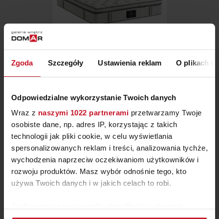
Zgoda
Szczegóły
Ustawienia reklam
O plikach c
MATERAC HYBRYDOWY
MICHIGAN
Odpowiedzialne wykorzystanie Twoich danych
ZAPYTAJ O CENĘ W SALONIE
Wraz z
naszymi 1022 partnerami
przetwarzamy Twoje
osobiste dane, np. adres IP, korzystając z takich
technologii jak pliki cookie, w celu wyświetlania
spersonalizowanych reklam i treści, analizowania tychże,
wychodzenia naprzeciw oczekiwaniom użytkowników i
rozwoju produktów. Masz wybór odnośnie tego, kto
używa Twoich danych i w jakich celach to robi.
Jeśli wyrazisz na to zgodę, chcielibyśmy również: