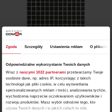
Zgoda
Szczegóły
Ustawienia reklam
O plikach c
MOZAIKA 2559-B (LISA)
237,56 ZŁ/M²
Odpowiedzialne wykorzystanie Twoich danych
Wraz z
naszymi 1022 partnerami
przetwarzamy Twoje
osobiste dane, np. adres IP, korzystając z takich
technologii jak pliki cookie, w celu wyświetlania
spersonalizowanych reklam i treści, analizowania tychże,
wychodzenia naprzeciw oczekiwaniom użytkowników i
rozwoju produktów. Masz wybór odnośnie tego, kto
używa Twoich danych i w jakich celach to robi.