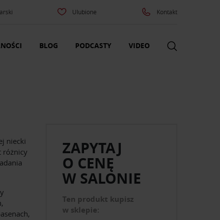
arski
Ulubione
Kontakt
NOŚCI
BLOG
PODCASTY
VIDEO
E
j niecki
ZAPYTAJ
 różnicy
O CENĘ
padania
W SALONIE
zy
Ten produkt kupisz
,
w sklepie:
basenach,