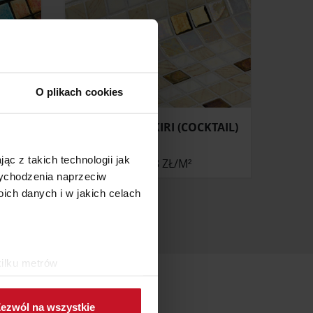
O plikach cookies
AL)
MOZAIKA DAIKIRI (COCKTAIL)
ąc z takich technologii jak
568,48 ZŁ/M²
 wychodzenia naprzeciw
ch danych i w jakich celach
kilku metrów
ch (fingerprinting, czyli
ezwól na wszystkie