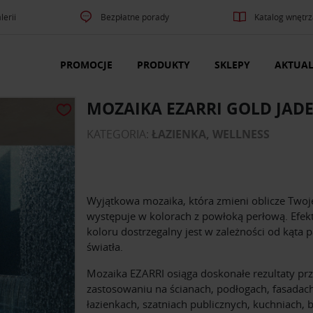
lerii
Bezpłatne porady
Katalog wnętrz
PROMOCJE
PRODUKTY
SKLEPY
AKTUAL
MOZAIKA EZARRI GOLD JAD
KATEGORIA:
ŁAZIENKA, WELLNESS
Wyjątkowa mozaika, która zmieni oblicze Twoje
występuje w kolorach z powłoką perłową. Efekt
koloru dostrzegalny jest w zależności od kąta 
światła.
Mozaika EZARRI osiąga doskonałe rezultaty pr
zastosowaniu na ścianach, podłogach, fasadach
łazienkach, szatniach publicznych, kuchniach, 