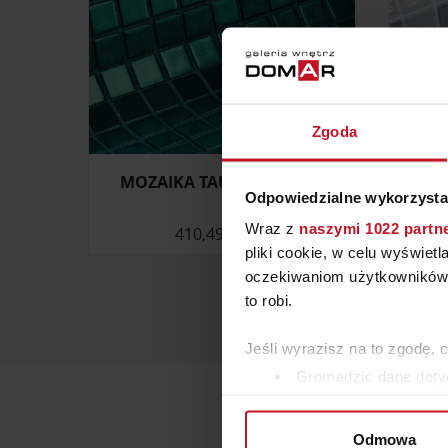
Zgoda
MOZAIKA TAURUS (SPACE)
MOZ
Odpowiedzialne wykorzysta
Wraz z
naszymi 1022 partn
410,49 ZŁ/M²
pliki cookie, w celu wyświet
oczekiwaniom użytkowników i
to robi.
Jeśli wyrazisz na to zgodę, 
Gromadzić dane dotyc
Identyfikować Twoje u
wirtualny odcisk palca)
Odmowa