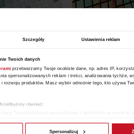
Szczegóły
Ustawienia reklam
AIKA SERPENS (FOSFO)
MOZAIKA OXIDO (MET
nie Twoich danych
erami
przetwarzamy Twoje osobiste dane, np. adres IP, korzystaj
396,18 ZŁ/M²
475,99 ZŁ/M²
lania spersonalizowanych reklam i treści, analizowania tychże,
 rozwoju produktów. Masz wybór odnośnie tego, kto używa Twoi
WIĘCEJ PRODUKTÓW Z TEJ KATEGORII
chcielibyśmy również:
zące Twojej lokalizacji geograficznej z dokładnością nawet do 
rządzenie, aktywnie analizując charakteryzującego je zbiory dany
Spersonalizuj
Z