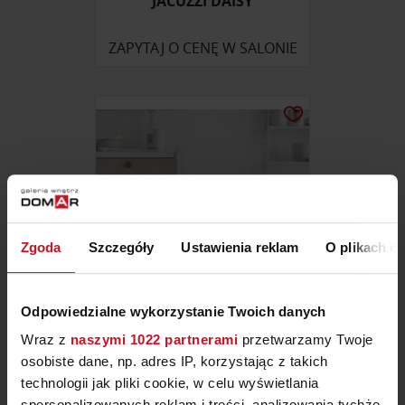
JACUZZI DAISY
ZAPYTAJ O CENĘ W SALONIE
Zgoda
Szczegóły
Ustawienia reklam
O plikach c
Odpowiedzialne wykorzystanie Twoich danych
KOSZ „TOUCH BIN NEW” 30L
Wraz z
naszymi 1022 partnerami
przetwarzamy Twoje
BRABANTIA
osobiste dane, np. adres IP, korzystając z takich
technologii jak pliki cookie, w celu wyświetlania
ZAPYTAJ O CENĘ W SALONIE
spersonalizowanych reklam i treści, analizowania tychże,