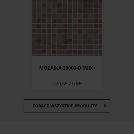
korzystasz z naszej witryny, udostępniamy partnerom
społecznościowym, reklamowym i analitycznym.
Partnerzy mogą połączyć te informacje z innymi danymi
otrzymanymi od Ciebie lub uzyskanymi podczas
korzystania z ich usług.
MOZAIKA 25009-D (MIX)
320,69 ZŁ/M²
ZOBACZ WSZYSTKIE PRODUKTY