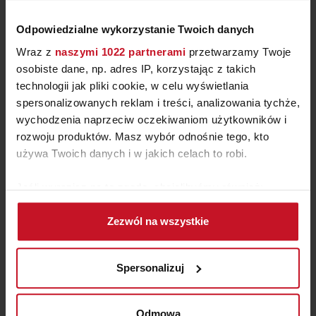
Odpowiedzialne wykorzystanie Twoich danych
Wraz z
naszymi 1022 partnerami
przetwarzamy Twoje
osobiste dane, np. adres IP, korzystając z takich
technologii jak pliki cookie, w celu wyświetlania
spersonalizowanych reklam i treści, analizowania tychże,
wychodzenia naprzeciw oczekiwaniom użytkowników i
rozwoju produktów. Masz wybór odnośnie tego, kto
JACUZZI ORCHID
używa Twoich danych i w jakich celach to robi.
Jeśli wyrazisz na to zgodę, chcielibyśmy również:
ZAPYTAJ O CENĘ W SALONIE
Gromadzić dane dotyczące Twojej lokalizacji
Zezwól na wszystkie
geograficznej z dokładnością nawet do kilku metrów
Identyfikować Twoje urządzenie, aktywnie
analizując charakteryzującego je zbiory danych
Spersonalizuj
(fingerprinting, czyli wirtualny odcisk palca)
Dowiedz się więcej odnośnie tego, jak Twoje osobiste
dane są przetwarzane oraz ustaw własne preferencje w
Odmowa