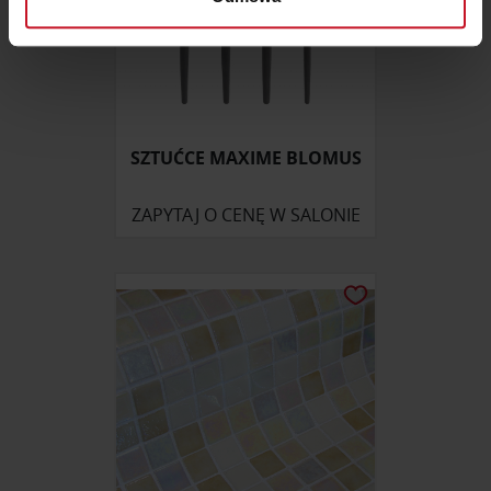
sekcji szczegółów
. W Deklaracji plików cookie możesz
zmienić lub wycofać swoją zgodę w dowolnej chwili.
Wykorzystujemy pliki cookie do spersonalizowania treści
i reklam, aby oferować funkcje społecznościowe i
analizować ruch w naszej witrynie. Informacje o tym, jak
SZTUĆCE MAXIME BLOMUS
korzystasz z naszej witryny, udostępniamy partnerom
społecznościowym, reklamowym i analitycznym.
ZAPYTAJ O CENĘ W SALONIE
Partnerzy mogą połączyć te informacje z innymi danymi
otrzymanymi od Ciebie lub uzyskanymi podczas
korzystania z ich usług.