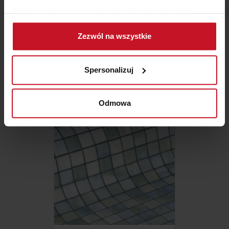
Jeśli wyrazisz na to zgodę, chcielibyśmy również:
Gromadzić dane dotyczące Twojej lokalizacji
Zezwól na wszystkie
geograficznej z dokładnością nawet do kilku metrów
Identyfikować Twoje urządzenie, aktywnie
MOZAIKA 2509-C (NIEBLA)
analizując charakteryzującego je zbiory danych
Spersonalizuj
(fingerprinting, czyli wirtualny odcisk palca)
271,91 ZŁ/M²
Dowiedz się więcej odnośnie tego, jak Twoje osobiste
dane są przetwarzane oraz ustaw własne preferencje w
Odmowa
sekcji szczegółów
. W Deklaracji plików cookie możesz
zmienić lub wycofać swoją zgodę w dowolnej chwili.
Wykorzystujemy pliki cookie do spersonalizowania treści
i reklam, aby oferować funkcje społecznościowe i
analizować ruch w naszej witrynie. Informacje o tym, jak
korzystasz z naszej witryny, udostępniamy partnerom
społecznościowym, reklamowym i analitycznym.
Partnerzy mogą połączyć te informacje z innymi danymi
otrzymanymi od Ciebie lub uzyskanymi podczas