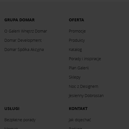
GRUPA DOMAR
OFERTA
O Galerii Wnętrz Domar
Promocje
Domar Development
Produkty
Domar Spółka Akcyjna
Katalog
Porady i inspiracje
Plan Galerii
Sklepy
Noc z Designem
Jesienny Dobrostan
USŁUGI
KONTAKT
Bezpłatne porady
Jak dojechać
Montaż
Parking