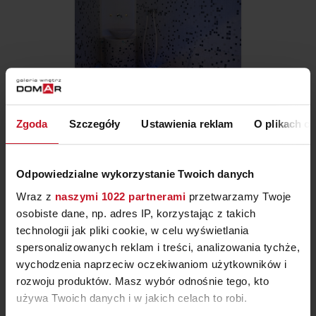
Zgoda
Szczegóły
Ustawienia reklam
O plikach c
ŁAŹNIA PAROWA NA WYMIAR
ZAPYTAJ O CENĘ W SALONIE
Odpowiedzialne wykorzystanie Twoich danych
Wraz z
naszymi 1022 partnerami
przetwarzamy Twoje
osobiste dane, np. adres IP, korzystając z takich
technologii jak pliki cookie, w celu wyświetlania
spersonalizowanych reklam i treści, analizowania tychże,
wychodzenia naprzeciw oczekiwaniom użytkowników i
rozwoju produktów. Masz wybór odnośnie tego, kto
używa Twoich danych i w jakich celach to robi.