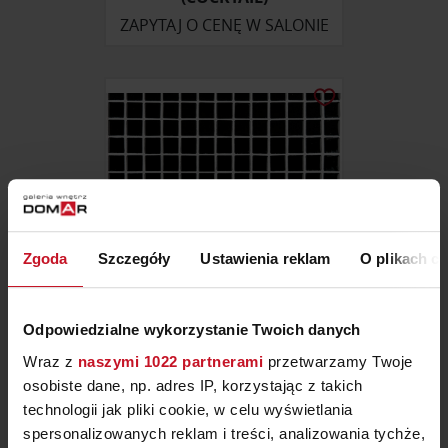
ZAPYTAJ O CENĘ W SALONIE
Zgoda
Szczegóły
Ustawienia reklam
O plikach c
Odpowiedzialne wykorzystanie Twoich danych
MOZAIKA 2530-D (LISA)
Wraz z
naszymi 1022 partnerami
przetwarzamy Twoje
osobiste dane, np. adres IP, korzystając z takich
263,56 ZŁ/M²
technologii jak pliki cookie, w celu wyświetlania
spersonalizowanych reklam i treści, analizowania tychże,