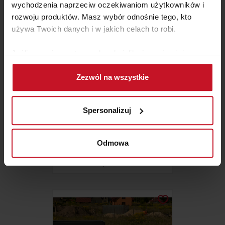
wychodzenia naprzeciw oczekiwaniom użytkowników i
rozwoju produktów. Masz wybór odnośnie tego, kto
używa Twoich danych i w jakich celach to robi.
Jeśli wyrazisz na to zgodę, chcielibyśmy również:
Gromadzić dane dotyczące Twojej lokalizacji
Zezwól na wszystkie
geograficznej z dokładnością nawet do kilku metrów
Identyfikować Twoje urządzenie, aktywnie
analizując charakteryzującego je zbiory danych
Spersonalizuj
(fingerprinting, czyli wirtualny odcisk palca)
Dowiedz się więcej odnośnie tego, jak Twoje osobiste
MOZAIKA CELESTITE (GEMMA)
dane są przetwarzane oraz ustaw własne preferencje w
Odmowa
sekcji szczegółów
. W Deklaracji plików cookie możesz
442,34 ZŁ/M²
zmienić lub wycofać swoją zgodę w dowolnej chwili.
Wykorzystujemy pliki cookie do spersonalizowania treści
i reklam, aby oferować funkcje społecznościowe i
analizować ruch w naszej witrynie. Informacje o tym, jak