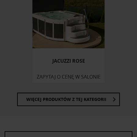
korzystasz z naszej witryny, udostępniamy partnerom
społecznościowym, reklamowym i analitycznym.
Partnerzy mogą połączyć te informacje z innymi danymi
otrzymanymi od Ciebie lub uzyskanymi podczas
korzystania z ich usług.
JACUZZI ROSE
ZAPYTAJ O CENĘ W SALONIE
WIĘCEJ PRODUKTÓW Z TEJ KATEGORII