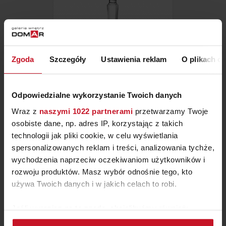
Zgoda
Szczegóły
Ustawienia reklam
O plikach c
KIELISZEK DO WINA ETNA
ZAPYTAJ O CENĘ W SALONIE
Odpowiedzialne wykorzystanie Twoich danych
Wraz z
naszymi 1022 partnerami
przetwarzamy Twoje
osobiste dane, np. adres IP, korzystając z takich
technologii jak pliki cookie, w celu wyświetlania
spersonalizowanych reklam i treści, analizowania tychże,
wychodzenia naprzeciw oczekiwaniom użytkowników i
rozwoju produktów. Masz wybór odnośnie tego, kto
używa Twoich danych i w jakich celach to robi.
Jeśli wyrazisz na to zgodę, chcielibyśmy również:
Gromadzić dane dotyczące Twojej lokalizacji