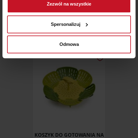
Zezwól na wszystkie
geograficznej z dokładnością nawet do kilku metrów
Identyfikować Twoje urządzenie, aktywnie
MOZAIKA LEPUS (FOSFO)
analizując charakteryzującego je zbiory danych
Spersonalizuj
(fingerprinting, czyli wirtualny odcisk palca)
396,18 ZŁ/M²
Dowiedz się więcej odnośnie tego, jak Twoje osobiste
dane są przetwarzane oraz ustaw własne preferencje w
Odmowa
sekcji szczegółów
. W Deklaracji plików cookie możesz
zmienić lub wycofać swoją zgodę w dowolnej chwili.
Wykorzystujemy pliki cookie do spersonalizowania treści
i reklam, aby oferować funkcje społecznościowe i
analizować ruch w naszej witrynie. Informacje o tym, jak
korzystasz z naszej witryny, udostępniamy partnerom
społecznościowym, reklamowym i analitycznym.
Partnerzy mogą połączyć te informacje z innymi danymi
otrzymanymi od Ciebie lub uzyskanymi podczas
korzystania z ich usług.
KOSZYK DO GOTOWANIA NA