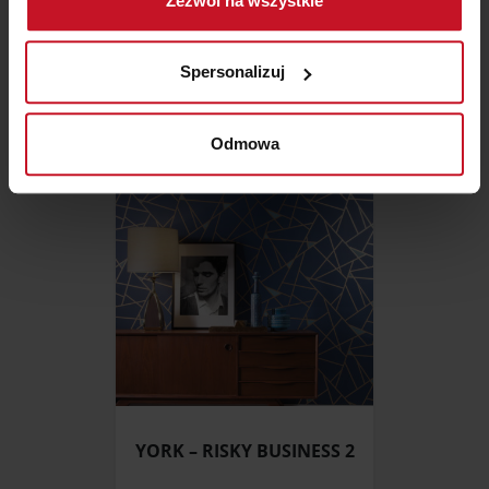
Zezwól na wszystkie
geograficznej z dokładnością nawet do kilku metrów
Identyfikować Twoje urządzenie, aktywnie
TAPETA NOWOCZESNA
analizując charakteryzującego je zbiory danych
KWIATY MODERN ART
Spersonalizuj
(fingerprinting, czyli wirtualny odcisk palca)
375,90 ZŁ
Dowiedz się więcej odnośnie tego, jak Twoje osobiste
dane są przetwarzane oraz ustaw własne preferencje w
Odmowa
sekcji szczegółów
. W Deklaracji plików cookie możesz
zmienić lub wycofać swoją zgodę w dowolnej chwili.
Wykorzystujemy pliki cookie do spersonalizowania treści
i reklam, aby oferować funkcje społecznościowe i
analizować ruch w naszej witrynie. Informacje o tym, jak
korzystasz z naszej witryny, udostępniamy partnerom
społecznościowym, reklamowym i analitycznym.
Partnerzy mogą połączyć te informacje z innymi danymi
otrzymanymi od Ciebie lub uzyskanymi podczas
korzystania z ich usług.
YORK – RISKY BUSINESS 2