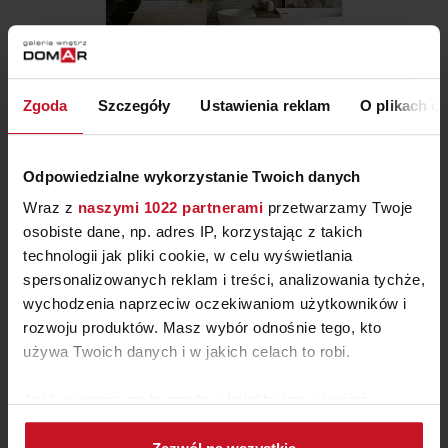
Zgoda
Szczegóły
Ustawienia reklam
O plikach c
TAPETA RUMANDU
ZAPYTAJ O CENĘ W SALONIE
Odpowiedzialne wykorzystanie Twoich danych
Wraz z
naszymi 1022 partnerami
przetwarzamy Twoje
osobiste dane, np. adres IP, korzystając z takich
technologii jak pliki cookie, w celu wyświetlania
spersonalizowanych reklam i treści, analizowania tychże,
wychodzenia naprzeciw oczekiwaniom użytkowników i
rozwoju produktów. Masz wybór odnośnie tego, kto
używa Twoich danych i w jakich celach to robi.
Jeśli wyrazisz na to zgodę, chcielibyśmy również:
Gromadzić dane dotyczące Twojej lokalizacji