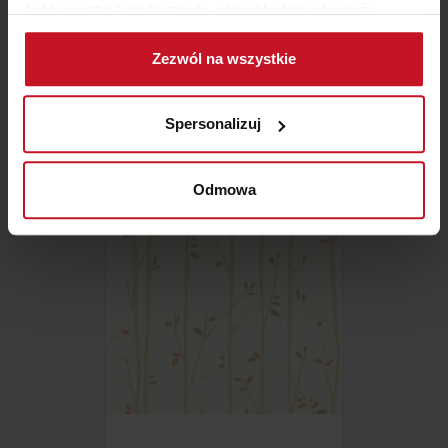
Jeśli wyrazisz na to zgodę, chcielibyśmy również:
Gromadzić dane dotyczące Twojej lokalizacji
Zezwól na wszystkie
geograficznej z dokładnością nawet do kilku metrów
SPIEKI LAMINAM I – KOLEKCJA
Identyfikować Twoje urządzenie, aktywnie
NATURALI
analizując charakteryzującego je zbiory danych
Spersonalizuj
ZAPYTAJ O CENĘ W SALONIE
(fingerprinting, czyli wirtualny odcisk palca)
Dowiedz się więcej odnośnie tego, jak Twoje osobiste
dane są przetwarzane oraz ustaw własne preferencje w
Odmowa
sekcji szczegółów
. W Deklaracji plików cookie możesz
zmienić lub wycofać swoją zgodę w dowolnej chwili.
Wykorzystujemy pliki cookie do spersonalizowania treści
i reklam, aby oferować funkcje społecznościowe i
analizować ruch w naszej witrynie. Informacje o tym, jak
korzystasz z naszej witryny, udostępniamy partnerom
społecznościowym, reklamowym i analitycznym.
Partnerzy mogą połączyć te informacje z innymi danymi
otrzymanymi od Ciebie lub uzyskanymi podczas