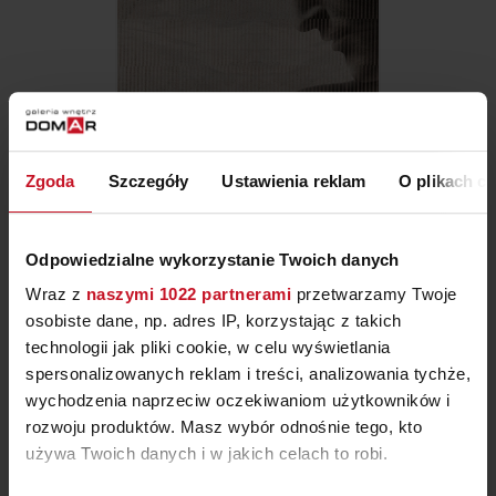
TAPETA FACIEM
Zgoda
Szczegóły
Ustawienia reklam
O plikach c
ZAPYTAJ O CENĘ W SALONIE
Odpowiedzialne wykorzystanie Twoich danych
Wraz z
naszymi 1022 partnerami
przetwarzamy Twoje
osobiste dane, np. adres IP, korzystając z takich
technologii jak pliki cookie, w celu wyświetlania
spersonalizowanych reklam i treści, analizowania tychże,
wychodzenia naprzeciw oczekiwaniom użytkowników i
rozwoju produktów. Masz wybór odnośnie tego, kto
używa Twoich danych i w jakich celach to robi.