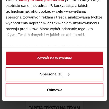
osobiste dane, np. adres IP, korzystając z takich
technologii jak pliki cookie, w celu wyświetlania
TAPETA GUAJARA
spersonalizowanych reklam i treści, analizowania tychże,
wychodzenia naprzeciw oczekiwaniom użytkowników i
ZAPYTAJ O CENĘ W SALONIE
rozwoju produktów. Masz wybór odnośnie tego, kto
używa Twoich danych i w jakich celach to robi.
Jeśli wyrazisz na to zgodę, chcielibyśmy również:
Gromadzić dane dotyczące Twojej lokalizacji
Zezwól na wszystkie
geograficznej z dokładnością nawet do kilku metrów
Identyfikować Twoje urządzenie, aktywnie
analizując charakteryzującego je zbiory danych
Spersonalizuj
(fingerprinting, czyli wirtualny odcisk palca)
Dowiedz się więcej odnośnie tego, jak Twoje osobiste
dane są przetwarzane oraz ustaw własne preferencje w
Odmowa
sekcji szczegółów
. W Deklaracji plików cookie możesz
zmienić lub wycofać swoją zgodę w dowolnej chwili.
TAPETA TEKSTYLNA TEXAM