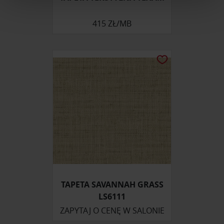
Wykorzystujemy pliki cookie do spersonalizowania treści
i reklam, aby oferować funkcje społecznościowe i
415 ZŁ/MB
analizować ruch w naszej witrynie. Informacje o tym, jak
korzystasz z naszej witryny, udostępniamy partnerom
społecznościowym, reklamowym i analitycznym.
Partnerzy mogą połączyć te informacje z innymi danymi
otrzymanymi od Ciebie lub uzyskanymi podczas
korzystania z ich usług.
TAPETA SAVANNAH GRASS
LS6111
ZAPYTAJ O CENĘ W SALONIE