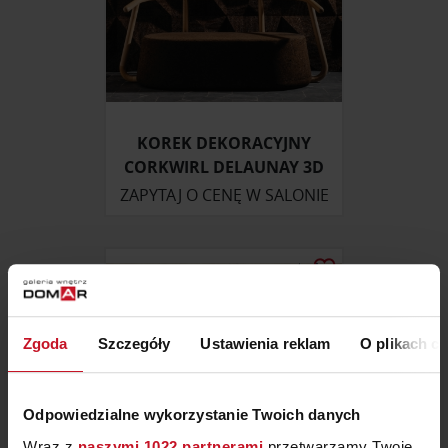
KOREK DEKORACYJNY
CORKWIRL DELAUNAY 3D
ZAPYTAJ O CENĘ W SALONIE
Zgoda
Szczegóły
Ustawienia reklam
O plikach c
Odpowiedzialne wykorzystanie Twoich danych
Wraz z
naszymi 1022 partnerami
przetwarzamy Twoje