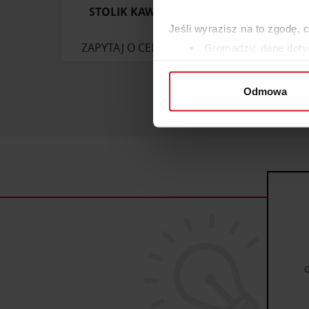
STOLIK KAWOWY FRIDA
Jeśli wyrazisz na to zgodę, 
ZAPYTAJ O CENĘ W SALONIE
ZAP
Gromadzić dane dotyc
Identyfikować Twoje u
wirtualny odcisk palca)
Odmowa
Dowiedz się więcej odnośnie
szczegółów
. W Deklaracji 
Wykorzystujemy pliki cookie 
ruch w naszej witrynie. Inf
reklamowym i analitycznym. 
uzyskanymi podczas korzysta
G