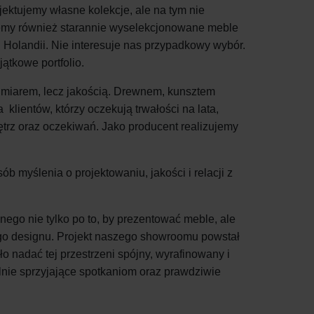
jektujemy własne kolekcje, ale na tym nie
jemy również starannie wyselekcjonowane meble
 Holandii. Nie interesuje nas przypadkowy wybór.
ątkowe portfolio.
admiarem, lecz jakością. Drewnem, kunsztem
ientów, którzy oczekują trwałości na lata,
ętrz oraz oczekiwań. Jako producent realizujemy
ób myślenia o projektowaniu, jakości i relacji z
nego nie tylko po
to
, by prezentować meble, ale
ego designu. Projekt naszego showroomu powstał
nadać tej przestrzeni spójny, wyrafinowany i
alnie sprzyjające spotkaniom oraz prawdziwie