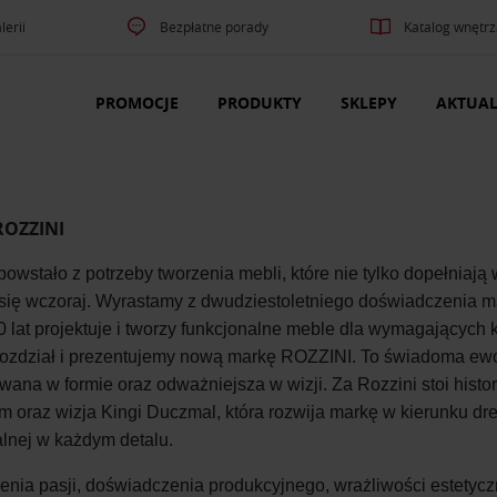
lerii
Bezpłatne porady
Katalog wnętrz
PROMOCJE
PRODUKTY
SKLEPY
AKTUAL
ROZZINI
powstało z potrzeby tworzenia mebli, które nie tylko dopełniają
się wczoraj. Wyrastamy z dwudziestoletniego doświadczenia ma
 lat projektuje i tworzy funkcjonalne meble dla wymagających k
rozdział i prezentujemy nową markę ROZZINI. To świadoma ewol
wana w formie oraz odważniejsza w wizji. Za Rozzini stoi histo
im oraz wizja Kingi Duczmal, która rozwija markę w kierunku d
lnej w każdym detalu.
enia pasji, doświadczenia produkcyjnego, wrażliwości estetycz