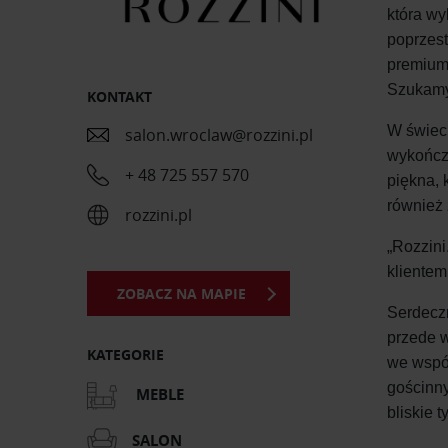
która wy
poprzes
premium 
Szukamy 
KONTAKT
W świeci
salon.wroclaw@rozzini.pl
wykończe
+ 48 725 557 570
piękna, 
również
rozzini.pl
„Rozzini
klientem
ZOBACZ NA MAPIE
Serdecz
przede 
KATEGORIE
we współ
gościnny
MEBLE
bliskie 
SALON