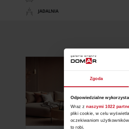
JADALNIA
Zgoda
Odpowiedzialne wykorzysta
Wraz z
naszymi 1022 partn
pliki cookie, w celu wyświet
oczekiwaniom użytkowników i
to robi.