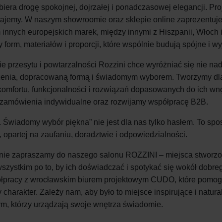
biera drogę spokojnej, dojrzałej i ponadczasowej elegancji. Pro
tajemy. W naszym showroomie oraz sklepie online zaprezentu
innych europejskich marek, między innymi z Hiszpanii, Włoch i
form, materiałów i proporcji, które wspólnie budują spójne i wyj
e przesytu i powtarzalności Rozzini chce wyróżniać się nie n
nia, dopracowaną formą i świadomym wyborem. Tworzymy dla kl
komfortu, funkcjonalności i rozwiązań dopasowanych do ich wn
 zamówienia indywidualne oraz rozwijamy współpracę
B2B
.
. Świadomy wybór piękna” nie jest dla nas tylko hasłem.
To
spos
, opartej na zaufaniu, doradztwie i odpowiedzialności.
nie zapraszamy do naszego salonu ROZZINI – miejsca stworzo
wszystkim po
to
, by ich doświadczać i spotykać się wokół dobr
pracy z wrocławskim biurem projektowym CUDO, które pomogło 
 charakter. Zależy nam, aby było
to
miejsce inspirujące i natur
tym, którzy urządzają swoje wnętrza świadomie.