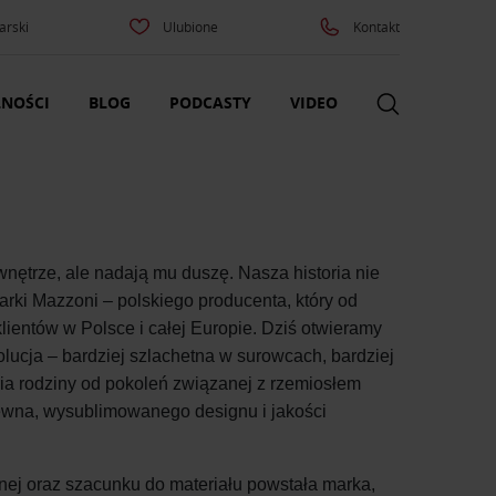
arski
Ulubione
Kontakt
NOŚCI
BLOG
PODCASTY
VIDEO
 wnętrze, ale nadają mu duszę.
Nasza historia nie
rki Mazzoni – polskiego producenta, który od
lientów w Polsce i całej Europie. Dziś otwieramy
ucja – bardziej szlachetna w surowcach, bardziej
ria rodziny od pokoleń związanej z rzemiosłem
rewna, wysublimowanego designu i jakości
nej oraz szacunku do materiału powstała marka,