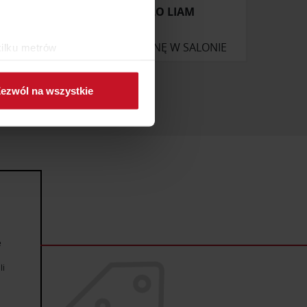
KRZESŁO LIAM
ONIE
ZAPYTAJ O CENĘ W SALONIE
kilku metrów
ch (fingerprinting, czyli
ezwól na wszystkie
sne preferencje w
sekcji
j chwili.
ołecznościowe i analizować
artnerom społecznościowym,
anymi od Ciebie lub
e
li