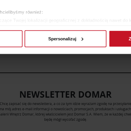
KRZESŁO CAMELIA
HOKER KAMEL
chcielibyśmy również:
YTAJ O CENĘ W SALONIE
ZAPYTAJ O CENĘ W SAL
zące Twojej lokalizacji geograficznej z dokładnością nawet do 
rządzenie, aktywnie analizując charakteryzującego je zbiory dany
Spersonalizuj
Z
ZOBACZ WSZYSTKIE PRODUKTY
 tego, jak Twoje osobiste dane są przetwarzane oraz ustaw wła
plików cookie możesz zmienić lub wycofać swoją zgodę w dowolne
do spersonalizowania treści i reklam, aby oferować funkcje sp
ormacje o tym, jak korzystasz z naszej witryny, udostępniamy p
Partnerzy mogą połączyć te informacje z innymi danymi otrzym
nia z ich usług.
NEWSLETTER DOMAR
Chcę zapisać się do newslettera, a co za tym idzie wyrażam zgodę na przesyłani
na mój adres e-mail informacji o nowościach, promocjach, produktach i usługach
alerii Wnętrz Domar, której właścicielem jest Domar S.A. Wiem, że w każdej chwi
będę mógł wycofać zgodę.