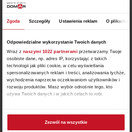
LAMPA DROPS
Zgoda
Szczegóły
Ustawienia reklam
O plikach c
ZAPYTAJ O CENĘ W SALONIE
Odpowiedzialne wykorzystanie Twoich danych
Wraz z
naszymi 1022 partnerami
przetwarzamy Twoje
osobiste dane, np. adres IP, korzystając z takich
technologii jak pliki cookie, w celu wyświetlania
spersonalizowanych reklam i treści, analizowania tychże,
wychodzenia naprzeciw oczekiwaniom użytkowników i
rozwoju produktów. Masz wybór odnośnie tego, kto
używa Twoich danych i w jakich celach to robi.
Jeśli wyrazisz na to zgodę, chcielibyśmy również:
Gromadzić dane dotyczące Twojej lokalizacji
Zezwól na wszystkie
PLAFON DEA
geograficznej z dokładnością nawet do kilku metrów
Identyfikować Twoje urządzenie, aktywnie