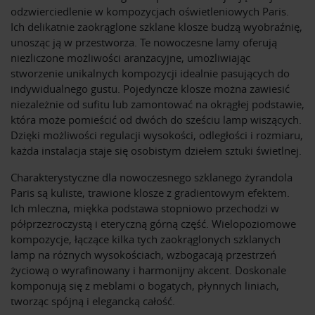
odzwierciedlenie w kompozycjach oświetleniowych Paris.
Ich delikatnie zaokrąglone szklane klosze budzą wyobraźnię,
unosząc ją w przestworza. Te nowoczesne lamy oferują
niezliczone możliwości aranżacyjne, umożliwiając
stworzenie unikalnych kompozycji idealnie pasujących do
indywidualnego gustu. Pojedyncze klosze można zawiesić
niezależnie od sufitu lub zamontować na okrągłej podstawie,
która może pomieścić od dwóch do sześciu lamp wiszących.
Dzięki możliwości regulacji wysokości, odległości i rozmiaru,
każda instalacja staje się osobistym dziełem sztuki świetlnej.
Charakterystyczne dla nowoczesnego szklanego żyrandola
Paris są kuliste, trawione klosze z gradientowym efektem.
Ich mleczna, miękka podstawa stopniowo przechodzi w
półprzezroczystą i eteryczną górną część. Wielopoziomowe
kompozycje, łączące kilka tych zaokrąglonych szklanych
lamp na różnych wysokościach, wzbogacają przestrzeń
życiową o wyrafinowany i harmonijny akcent. Doskonale
komponują się z meblami o bogatych, płynnych liniach,
tworząc spójną i elegancką całość.