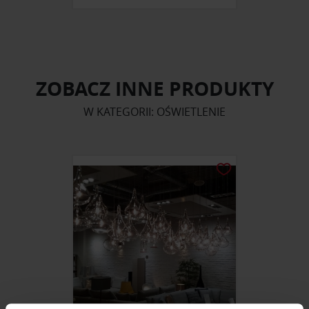
ZOBACZ INNE PRODUKTY
W KATEGORII: OŚWIETLENIE