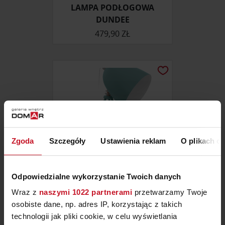
LAMPA PODŁOGOWA
DUNDEE
479,90 ZŁ
Zgoda
Szczegóły
Ustawienia reklam
O plikach c
Odpowiedzialne wykorzystanie Twoich danych
Wraz z
naszymi 1022 partnerami
przetwarzamy Twoje
LAMPA BIURKOWA DUNDEE
osobiste dane, np. adres IP, korzystając z takich
technologii jak pliki cookie, w celu wyświetlania
239,90 ZŁ