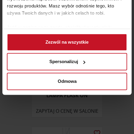
rozwoju produktów. Masz wybór odnośnie tego, kto
używa Twoich danych i w jakich celach to robi.
Jeśli wyrazisz na to zgodę, chcielibyśmy również:
Gromadzić dane dotyczące Twojej lokalizacji
Zezwól na wszystkie
geograficznej z dokładnością nawet do kilku metrów
Identyfikować Twoje urządzenie, aktywnie
analizując charakteryzującego je zbiory danych
Spersonalizuj
(fingerprinting, czyli wirtualny odcisk palca)
Dowiedz się więcej odnośnie tego, jak Twoje osobiste
dane są przetwarzane oraz ustaw własne preferencje w
Odmowa
sekcji szczegółów
. W Deklaracji plików cookie możesz
zmienić lub wycofać swoją zgodę w dowolnej chwili.
LAMPA FLASK ON
Wykorzystujemy pliki cookie do spersonalizowania treści
ZAPYTAJ O CENĘ W SALONIE
i reklam, aby oferować funkcje społecznościowe i
analizować ruch w naszej witrynie. Informacje o tym, jak
korzystasz z naszej witryny, udostępniamy partnerom