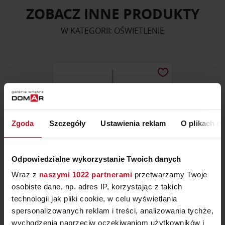
ZOBACZ INNE PRODUKTY
W KATEGORII: OŚWIETLENIE
Zgoda
Szczegóły
Ustawienia reklam
O plikach c
Odpowiedzialne wykorzystanie Twoich danych
Wraz z
naszymi 1022 partnerami
przetwarzamy Twoje
osobiste dane, np. adres IP, korzystając z takich
LAMPA WISZĄCA UNDER THE
technologii jak pliki cookie, w celu wyświetlania
BELL
spersonalizowanych reklam i treści, analizowania tychże,
ZAPYTAJ O CENĘ W SALONIE
wychodzenia naprzeciw oczekiwaniom użytkowników i