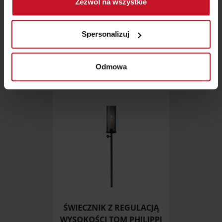
Zezwól na wszystkie
geograficznej z dokładnością nawet do kilku metrów
Identyfikować Twoje urządzenie, aktywnie
LAMPA PRZENOŚNA MUUTO
analizując charakteryzującego je zbiory danych
EASE
Spersonalizuj
(fingerprinting, czyli wirtualny odcisk palca)
ZAPYTAJ O CENĘ W SALONIE
Dowiedz się więcej odnośnie tego, jak Twoje osobiste
dane są przetwarzane oraz ustaw własne preferencje w
Odmowa
sekcji szczegółów
. W Deklaracji plików cookie możesz
zmienić lub wycofać swoją zgodę w dowolnej chwili.
Wykorzystujemy pliki cookie do spersonalizowania treści
i reklam, aby oferować funkcje społecznościowe i
analizować ruch w naszej witrynie. Informacje o tym, jak
korzystasz z naszej witryny, udostępniamy partnerom
społecznościowym, reklamowym i analitycznym.
Partnerzy mogą połączyć te informacje z innymi danymi
otrzymanymi od Ciebie lub uzyskanymi podczas
korzystania z ich usług.
ŚWIECZNIK Z REGULACJĄ
WYSOKOŚCI TOM PHILIPPI