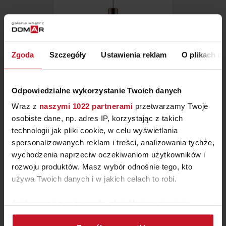
Zgoda
Szczegóły
Ustawienia reklam
O plikach c
LAMPA WISZĄCA SELVINO
137,90 ZŁ
Odpowiedzialne wykorzystanie Twoich danych
Wraz z
naszymi 1022 partnerami
przetwarzamy Twoje
osobiste dane, np. adres IP, korzystając z takich
technologii jak pliki cookie, w celu wyświetlania
spersonalizowanych reklam i treści, analizowania tychże,
wychodzenia naprzeciw oczekiwaniom użytkowników i
rozwoju produktów. Masz wybór odnośnie tego, kto
używa Twoich danych i w jakich celach to robi.
Jeśli wyrazisz na to zgodę, chcielibyśmy również:
Gromadzić dane dotyczące Twojej lokalizacji