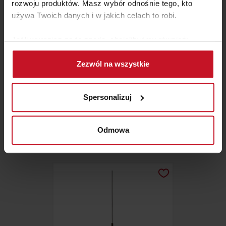
rozwoju produktów. Masz wybór odnośnie tego, kto
używa Twoich danych i w jakich celach to robi.
Jeśli wyrazisz na to zgodę, chcielibyśmy również:
Gromadzić dane dotyczące Twojej lokalizacji
Zezwól na wszystkie
geograficznej z dokładnością nawet do kilku metrów
Identyfikować Twoje urządzenie, aktywnie
analizując charakteryzującego je zbiory danych
Spersonalizuj
(fingerprinting, czyli wirtualny odcisk palca)
LAMPA CHORS THINY SLIM
Dowiedz się więcej odnośnie tego, jak Twoje osobiste
LINE Z
dane są przetwarzane oraz ustaw własne preferencje w
Odmowa
ZAPYTAJ O CENĘ W SALONIE
sekcji szczegółów
. W Deklaracji plików cookie możesz
zmienić lub wycofać swoją zgodę w dowolnej chwili.
Wykorzystujemy pliki cookie do spersonalizowania treści
i reklam, aby oferować funkcje społecznościowe i
analizować ruch w naszej witrynie. Informacje o tym, jak
korzystasz z naszej witryny, udostępniamy partnerom
społecznościowym, reklamowym i analitycznym.