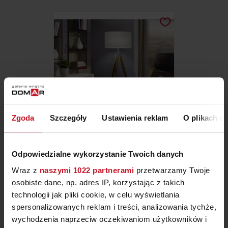
Zgoda
Szczegóły
Ustawienia reklam
O plikach c
LAMPA PODŁOGOWA
Odpowiedzialne wykorzystanie Twoich danych
LANTADA
Wraz z
naszymi 1022 partnerami
przetwarzamy Twoje
899,90 ZŁ
osobiste dane, np. adres IP, korzystając z takich
technologii jak pliki cookie, w celu wyświetlania
spersonalizowanych reklam i treści, analizowania tychże,
wychodzenia naprzeciw oczekiwaniom użytkowników i