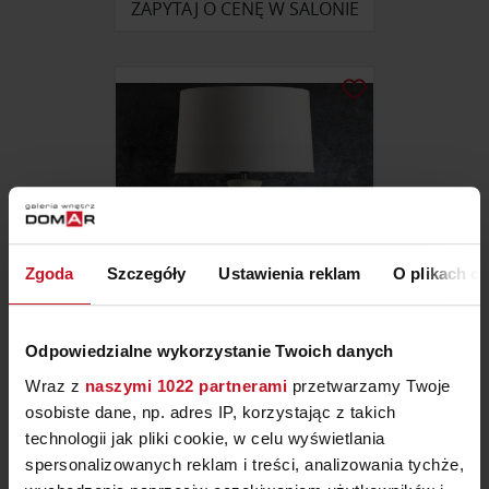
ZAPYTAJ O CENĘ W SALONIE
Zgoda
Szczegóły
Ustawienia reklam
O plikach c
Odpowiedzialne wykorzystanie Twoich danych
LAMPKA STOŁOWA RUBI
Wraz z
naszymi 1022 partnerami
przetwarzamy Twoje
osobiste dane, np. adres IP, korzystając z takich
ZAPYTAJ O CENĘ W SALONIE
technologii jak pliki cookie, w celu wyświetlania
spersonalizowanych reklam i treści, analizowania tychże,