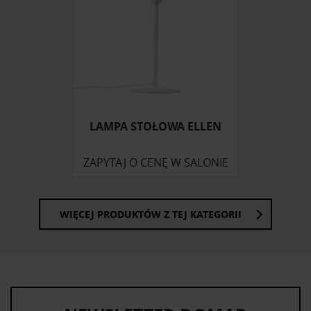
społecznościowym, reklamowym i analitycznym.
Partnerzy mogą połączyć te informacje z innymi danymi
otrzymanymi od Ciebie lub uzyskanymi podczas
korzystania z ich usług.
LAMPA STOŁOWA ELLEN
ZAPYTAJ O CENĘ W SALONIE
WIĘCEJ PRODUKTÓW Z TEJ KATEGORII