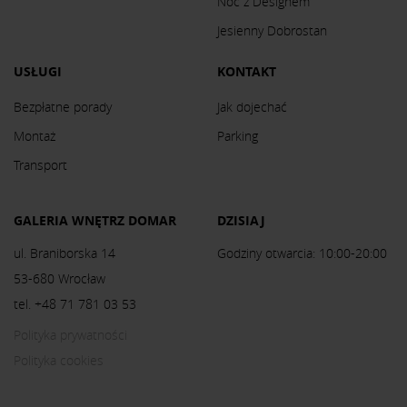
Noc z Designem
Jesienny Dobrostan
USŁUGI
KONTAKT
Bezpłatne porady
Jak dojechać
Montaż
Parking
Transport
GALERIA WNĘTRZ DOMAR
DZISIAJ
ul. Braniborska 14
Godziny otwarcia: 10:00-20:00
53-680 Wrocław
tel. +48 71 781 03 53
Polityka prywatności
Polityka cookies