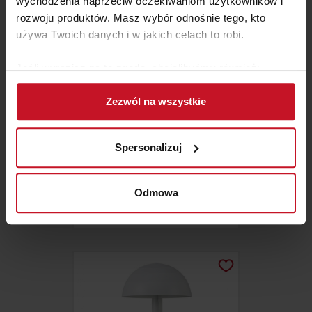
wychodzenia naprzeciw oczekiwaniom użytkowników i
rozwoju produktów. Masz wybór odnośnie tego, kto
używa Twoich danych i w jakich celach to robi.
Jeśli wyrazisz na to zgodę, chcielibyśmy również:
Gromadzić dane dotyczące Twojej lokalizacji
Zezwól na wszystkie
geograficznej z dokładnością nawet do kilku metrów
Identyfikować Twoje urządzenie, aktywnie
analizując charakteryzującego je zbiory danych
Spersonalizuj
(fingerprinting, czyli wirtualny odcisk palca)
Dowiedz się więcej odnośnie tego, jak Twoje osobiste
KINKIET ROKKE
dane są przetwarzane oraz ustaw własne preferencje w
Odmowa
sekcji szczegółów
. W Deklaracji plików cookie możesz
ZAPYTAJ O CENĘ W SALONIE
zmienić lub wycofać swoją zgodę w dowolnej chwili.
Wykorzystujemy pliki cookie do spersonalizowania treści
i reklam, aby oferować funkcje społecznościowe i
analizować ruch w naszej witrynie. Informacje o tym, jak
korzystasz z naszej witryny, udostępniamy partnerom