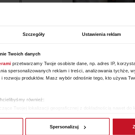
Szczegóły
Ustawienia reklam
PA PODŁOGOWA FARON
LAMPA KOMODOWA N
nie Twoich danych
YTAJ O CENĘ W SALONIE
ZAPYTAJ O CENĘ W SAL
erami
przetwarzamy Twoje osobiste dane, np. adres IP, korzystaj
lania spersonalizowanych reklam i treści, analizowania tychże,
 rozwoju produktów. Masz wybór odnośnie tego, kto używa Twoi
WIĘCEJ PRODUKTÓW Z TEJ KATEGORII
chcielibyśmy również:
zące Twojej lokalizacji geograficznej z dokładnością nawet do 
rządzenie, aktywnie analizując charakteryzującego je zbiory dany
Spersonalizuj
Z
 tego, jak Twoje osobiste dane są przetwarzane oraz ustaw wła