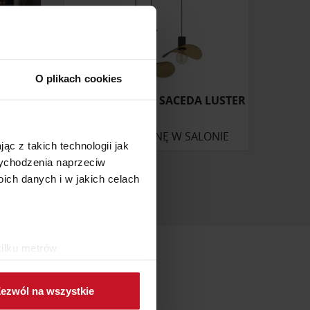
O plikach cookies
OLA
LAMPA WISZĄCA SACEDA LUSTER
ONIE
ZAPYTAJ O CENĘ W SALONIE
ąc z takich technologii jak
 wychodzenia naprzeciw
ch danych i w jakich celach
kilku metrów
ch (fingerprinting, czyli
ezwól na wszystkie
sne preferencje w
sekcji