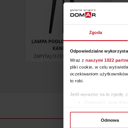
Zgoda
LAMPA PODŁOGOWA ORION
LAM
KANDELA
Odpowiedzialne wykorzysta
ZAPYTAJ O CENĘ W SALONIE
ZAP
Wraz z
naszymi 1022 partn
pliki cookie, w celu wyświet
oczekiwaniom użytkowników i
to robi.
Jeśli wyrazisz na to zgodę, 
Gromadzić dane dotyc
Identyfikować Twoje u
wirtualny odcisk palca)
Odmowa
Dowiedz się więcej odnośnie