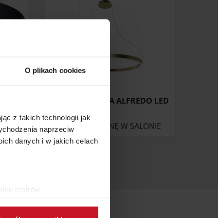
O plikach cookies
LAMPA WISZĄCA ALFREDO LED
ąc z takich technologii jak
ZAPYTAJ O CENĘ W SALONIE
 wychodzenia naprzeciw
ch danych i w jakich celach
kilku metrów
ch (fingerprinting, czyli