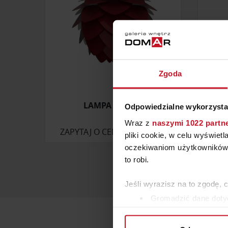
Zgoda
LAMPA ALUVIA
LA
Odpowiedzialne wykorzysta
Wraz z
naszymi 1022 partn
ZAPYTAJ O CENĘ W SALONIE
ZAP
pliki cookie, w celu wyświet
oczekiwaniom użytkowników i
to robi.
Jeśli wyrazisz na to zgodę, 
Gromadzić dane dotyc
Identyfikować Twoje u
wirtualny odcisk palca)