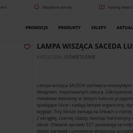
lerii
Bezpłatne porady
Katalog wnętrz
PROMOCJE
PRODUKTY
SKLEPY
AKTUAL
LAMPA WISZĄCA SACEDA LU
KATEGORIA:
OŚWIETLENIE
Lampa wisząca SACEDA zachwyca niezwykłym
designem, inspirowanym naturą. Zakrzywione,
metalowe elementy w złotym kolorze przypom
spadające liście i nadają lampie organiczny, d
wygląd. Trzy klosze zwisają na linkach o różnej
z okrągłej, czarnej czaszy, tworząc harmonijny
obraz. Otwarte oprawki E27 pozwalają na ind
dobór żarówek i umiejętnie eksponują szczegó