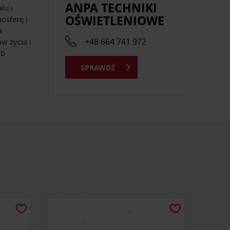
ANPA TECHNIKI
lu i
OŚWIETLENIOWE
osferę i
a
+48 664 741 972
w życia i
ub
SPRAWDŹ