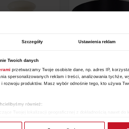
Szczegóły
Ustawienia reklam
MPA STOŁOWA MUSHI
PLAFON MASERLO
nie Twoich danych
erami
przetwarzamy Twoje osobiste dane, np. adres IP, korzystaj
YTAJ O CENĘ W SALONIE
449,90 ZŁ
lania spersonalizowanych reklam i treści, analizowania tychże,
 rozwoju produktów. Masz wybór odnośnie tego, kto używa Twoi
WIĘCEJ PRODUKTÓW Z TEJ KATEGORII
chcielibyśmy również:
zące Twojej lokalizacji geograficznej z dokładnością nawet do 
rządzenie, aktywnie analizując charakteryzującego je zbiory dany