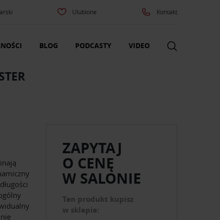
arski
Ulubione
Kontakt
NOŚCI
BLOG
PODCASTY
VIDEO
STER
ZAPYTAJ
O CENĘ
inają
ynamiczny
W SALONIE
 długości
 ogólny
Ten produkt kupisz
ywidualny
w sklepie:
lnie