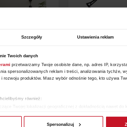
Szczegóły
Ustawienia reklam
MPA WISZĄCA OIO A2
LAMPA WALLY
nie Twoich danych
erami
przetwarzamy Twoje osobiste dane, np. adres IP, korzystaj
YTAJ O CENĘ W SALONIE
445 ZŁ
lania spersonalizowanych reklam i treści, analizowania tychże,
 rozwoju produktów. Masz wybór odnośnie tego, kto używa Twoi
WIĘCEJ PRODUKTÓW Z TEJ KATEGORII
chcielibyśmy również:
zące Twojej lokalizacji geograficznej z dokładnością nawet do 
rządzenie, aktywnie analizując charakteryzującego je zbiory dany
Spersonalizuj
Z