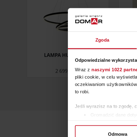
Zgoda
LAMPA HULA-HOOP
LA
Odpowiedzialne wykorzysta
Wraz z
naszymi 1022 partn
2 699,90 ZŁ
ZAP
pliki cookie, w celu wyświet
oczekiwaniom użytkowników i
to robi.
Jeśli wyrazisz na to zgodę, 
Gromadzić dane dotyc
Identyfikować Twoje u
wirtualny odcisk palca)
Odmowa