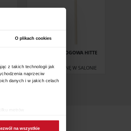
O plikach cookies
LAMPA PODŁOGOWA HITTE
ąc z takich technologii jak
ZAPYTAJ O CENĘ W SALONIE
 wychodzenia naprzeciw
ch danych i w jakich celach
kilku metrów
ch (fingerprinting, czyli
ezwól na wszystkie